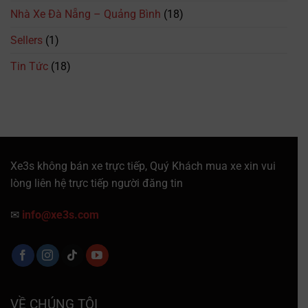
Trình
Nhà Xe Đà Nẵng – Quảng Bình
(18)
&
Giá
Sellers
(1)
Vé
Mới
Tin Tức
(18)
Nhất
Xe3s không bán xe trực tiếp, Quý Khách mua xe xin vui
lòng liên hệ trực tiếp người đăng tin
✉
info@xe3s.com
VỀ CHÚNG TÔI