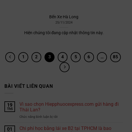
Bến Xe Hà Long
25/11/2024
Hiện chúng tôi đang cập nhật thông tin này.
1
2
3
4
5
6
…
85
BÀI VIẾT LIÊN QUAN
Vì sao chọn Hiepphuocexpress.com gửi hàng đi
19
Th5
Thái Lan?
ở
Chức năng bình luận bị tắt
Vì
sao
Chi phí học bằng lái xe B2 tại TPHCM là bao
01
chọn