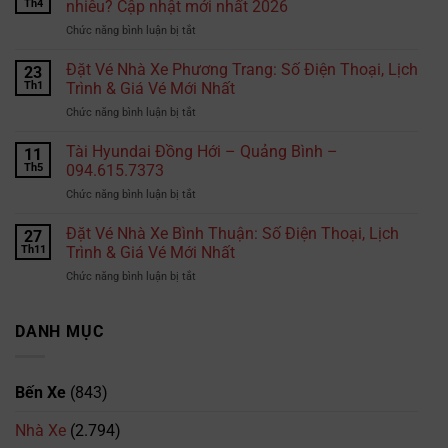
Th4
nhiêu? Cập nhật mới nhất 2026
Hiepphuocexpress.com
ở
Chức năng bình luận bị tắt
gửi
Chi
hàng
phí
Đặt Vé Nhà Xe Phương Trang: Số Điện Thoại, Lịch
đi
23
học
Thái
Th1
Trình & Giá Vé Mới Nhất
bằng
Lan?
ở
Chức năng bình luận bị tắt
lái
Đặt
xe
Vé
Tài Hyundai Đồng Hới – Quảng Bình –
B2
11
Nhà
tại
Th5
094.615.7373
Xe
TPHCM
ở
Chức năng bình luận bị tắt
Phương
là
Tài
Trang:
bao
Hyundai
Đặt Vé Nhà Xe Bình Thuận: Số Điện Thoại, Lịch
Số
27
nhiêu?
Đồng
Điện
Th11
Trình & Giá Vé Mới Nhất
Cập
Hới
Thoại,
nhật
ở
Chức năng bình luận bị tắt
–
Lịch
mới
Đặt
Quảng
Trình
nhất
Vé
Bình
&
2026
Nhà
DANH MỤC
–
Giá
Xe
094.615.7373
Vé
Bình
Mới
Thuận:
Nhất
Bến Xe
(843)
Số
Điện
Nhà Xe
(2.794)
Thoại,
Lịch