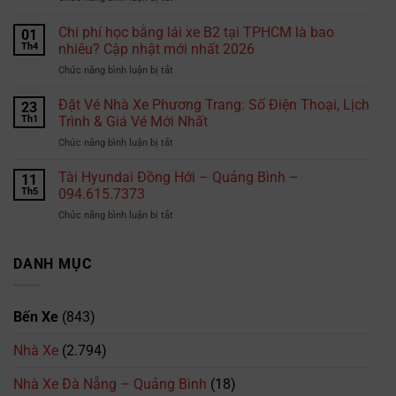
Vì
phạt
sao
Chi phí học bằng lái xe B2 tại TPHCM là bao
nguội
01
chọn
không?
Th4
nhiêu? Cập nhật mới nhất 2026
Hiepphuocexpress.com
Những
ở
Chức năng bình luận bị tắt
gửi
đoạn
Chi
hàng
đường
phí
Đặt Vé Nhà Xe Phương Trang: Số Điện Thoại, Lịch
đi
23
tài
học
Thái
Th1
Trình & Giá Vé Mới Nhất
xế
bằng
Lan?
cần
ở
Chức năng bình luận bị tắt
lái
đặc
Đặt
xe
biệt
Vé
Tài Hyundai Đồng Hới – Quảng Bình –
B2
11
lưu
Nhà
tại
Th5
094.615.7373
ý
Xe
TPHCM
ở
Chức năng bình luận bị tắt
Phương
là
Tài
Trang:
bao
Hyundai
Số
nhiêu?
Đồng
DANH MỤC
Điện
Cập
Hới
Thoại,
nhật
–
Lịch
mới
Quảng
Trình
nhất
Bến Xe
(843)
Bình
&
2026
–
Giá
Nhà Xe
(2.794)
094.615.7373
Vé
Mới
Nhà Xe Đà Nẵng – Quảng Bình
(18)
Nhất