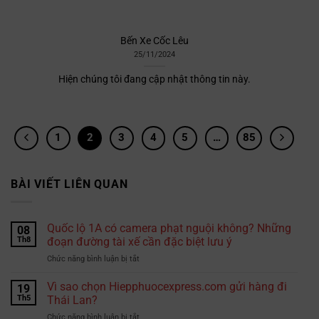
Bến Xe Cốc Lêu
25/11/2024
Hiện chúng tôi đang cập nhật thông tin này.
1
2
3
4
5
…
85
BÀI VIẾT LIÊN QUAN
Quốc lộ 1A có camera phạt nguội không? Những
08
Th8
đoạn đường tài xế cần đặc biệt lưu ý
ở
Chức năng bình luận bị tắt
Quốc
lộ
Vì sao chọn Hiepphuocexpress.com gửi hàng đi
19
1A
Th5
Thái Lan?
có
ở
Chức năng bình luận bị tắt
camera