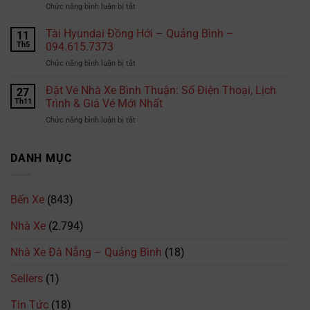
ở
Chức năng bình luận bị tắt
lái
Đặt
xe
Vé
Tài Hyundai Đồng Hới – Quảng Bình –
B2
11
Nhà
tại
Th5
094.615.7373
Xe
TPHCM
ở
Chức năng bình luận bị tắt
Phương
là
Tài
Trang:
bao
Hyundai
Đặt Vé Nhà Xe Bình Thuận: Số Điện Thoại, Lịch
Số
27
nhiêu?
Đồng
Điện
Th11
Trình & Giá Vé Mới Nhất
Cập
Hới
Thoại,
nhật
ở
Chức năng bình luận bị tắt
–
Lịch
mới
Đặt
Quảng
Trình
nhất
Vé
Bình
&
2026
Nhà
DANH MỤC
–
Giá
Xe
094.615.7373
Vé
Bình
Mới
Thuận:
Nhất
Bến Xe
(843)
Số
Điện
Nhà Xe
(2.794)
Thoại,
Lịch
Trình
Nhà Xe Đà Nẵng – Quảng Bình
(18)
&
Giá
Sellers
(1)
Vé
Mới
Tin Tức
(18)
Nhất