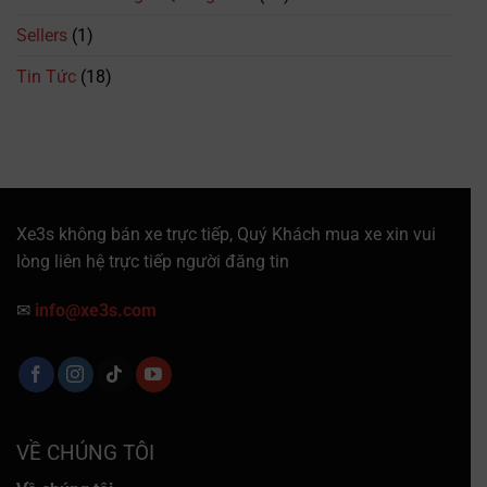
&
Giá
Sellers
(1)
Vé
Mới
Tin Tức
(18)
Nhất
Xe3s không bán xe trực tiếp, Quý Khách mua xe xin vui
lòng liên hệ trực tiếp người đăng tin
✉
info@xe3s.com
VỀ CHÚNG TÔI