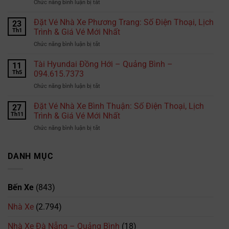
ở
Chức năng bình luận bị tắt
gửi
Chi
hàng
phí
Đặt Vé Nhà Xe Phương Trang: Số Điện Thoại, Lịch
đi
23
học
Thái
Th1
Trình & Giá Vé Mới Nhất
bằng
Lan?
ở
Chức năng bình luận bị tắt
lái
Đặt
xe
Vé
Tài Hyundai Đồng Hới – Quảng Bình –
B2
11
Nhà
tại
Th5
094.615.7373
Xe
TPHCM
ở
Chức năng bình luận bị tắt
Phương
là
Tài
Trang:
bao
Hyundai
Đặt Vé Nhà Xe Bình Thuận: Số Điện Thoại, Lịch
Số
27
nhiêu?
Đồng
Điện
Th11
Trình & Giá Vé Mới Nhất
Cập
Hới
Thoại,
nhật
ở
Chức năng bình luận bị tắt
–
Lịch
mới
Đặt
Quảng
Trình
nhất
Vé
Bình
&
2026
Nhà
DANH MỤC
–
Giá
Xe
094.615.7373
Vé
Bình
Mới
Thuận:
Nhất
Bến Xe
(843)
Số
Điện
Nhà Xe
(2.794)
Thoại,
Lịch
Trình
Nhà Xe Đà Nẵng – Quảng Bình
(18)