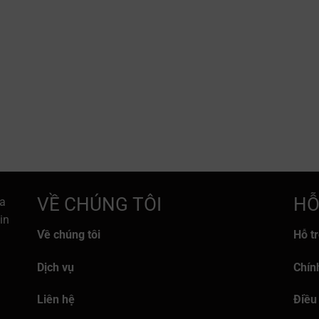
VỀ CHÚNG TÔI
HỖ
a
in
Về chúng tôi
Hỗ t
Dịch vụ
Chín
Liên hệ
Điều