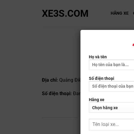
Bỏ
XE3S.COM
qua
HÃNG XE
nội
dung
Bế
Họ và tên
Số điện thoại
Địa chỉ:
Quảng Điền, Thừa Thiên Huế
Số điện thoại:
Đang cập nhật
Hãng xe
BẢNG GIÁ XE 