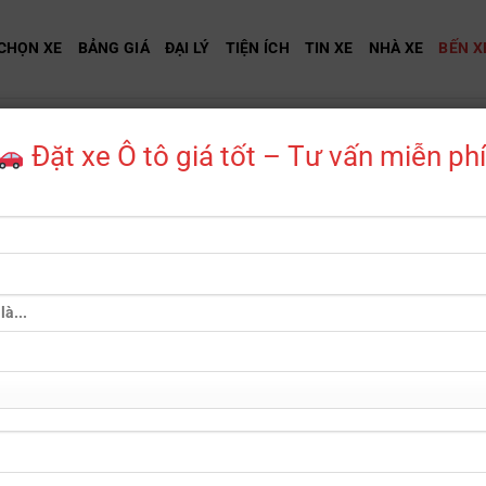
CHỌN XE
BẢNG GIÁ
ĐẠI LÝ
TIỆN ÍCH
TIN XE
NHÀ XE
BẾN X
BẾN XE
Đặt xe Ô tô giá tốt – Tư vấn miễn phí
n Xe Quảng Điền
KHÁCH BẾN XE QUẢNG ĐIỀN