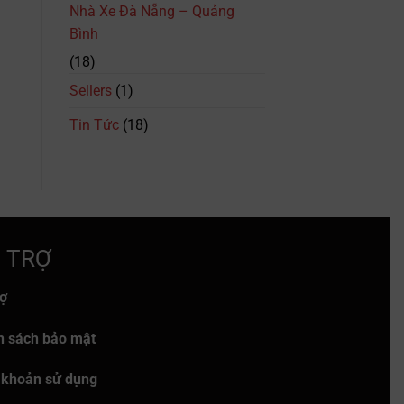
Trình
Nhà Xe Đà Nẵng – Quảng
&
Bình
Giá
Vé
(18)
Mới
Nhất
Sellers
(1)
Tin Tức
(18)
 TRỢ
rợ
h sách bảo mật
 khoản sử dụng