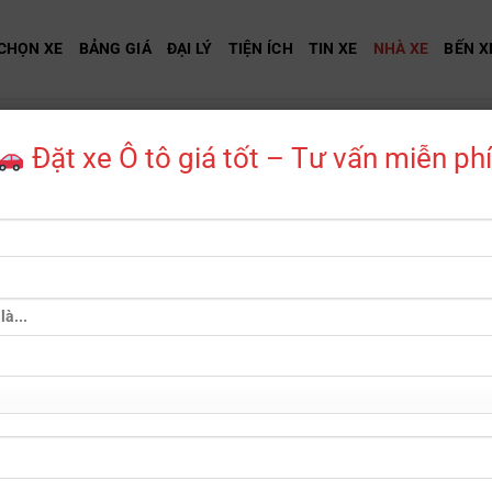
CHỌN XE
BẢNG GIÁ
ĐẠI LÝ
TIỆN ÍCH
TIN XE
NHÀ XE
BẾN X
LƯU TRỮ DANH MỤC:
NHÀ XE
Đặt xe Ô tô giá tốt – Tư vấn miễn phí
Đặt Vé Nhà Xe Phương Trang: Số Điện Thoại, Lịch Trình
& Giá Vé Mới Nhất
Nhà xe Phương Trang (tên đầy đủ là Công ty Cổ phần Xe Khách
Phương [...]
Đặt Vé Nhà Xe G5Car: Số Điện Thoại, Lịch Trình & Giá Vé
Mới Nhất