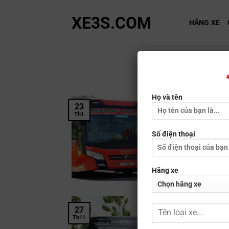
Bỏ
XE3S.COM
qua
HÃNG XE
nội
dung
Họ và tên
23
Th1
Số điện thoại
Hãng xe
27
Th11