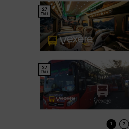
27
Th11
27
Th11
1
2