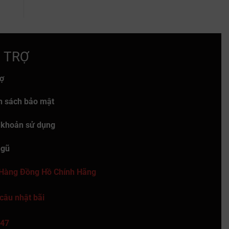
 TRỢ
rợ
h sách bảo mật
 khoản sử dụng
ngũ
Hàng Đồng Hồ Chính Hãng
câu nhật bãi
47