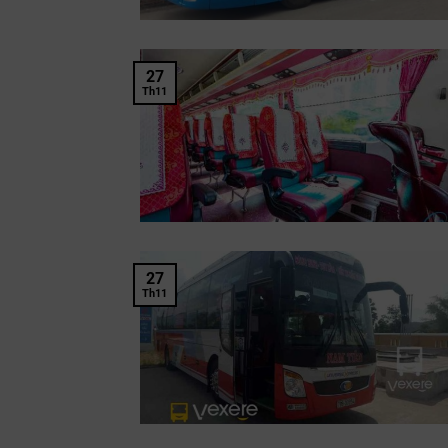
27
Th11
27
Th11