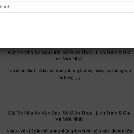
Nhà xe G5Car là một trong những đơn vị vận tải hành khách uy tín
[...]
Đặt Vé Nhà Xe Mai Linh: Số Điện Thoại, Lịch Trình & Giá
Vé Mới Nhất
Tập đoàn Mai Linh là một trong những thương hiệu giao thông vận
tải hàng [...]
Đặt Vé Nhà Xe Vân Đào: Số Điện Thoại, Lịch Trình & Giá
Vé Mới Nhất
Nhà xe Vân Đào là một trong những đơn vị vận tải khách được nhiều