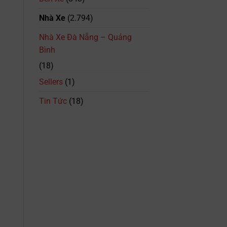
Số
Điện
Nhà Xe
(2.794)
Thoại,
Lịch
Trình
Nhà Xe Đà Nẵng – Quảng
&
Bình
Giá
Vé
(18)
Mới
Nhất
Sellers
(1)
Tin Tức
(18)