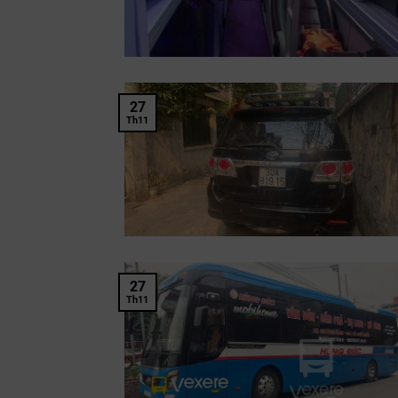
27
Th11
27
Th11