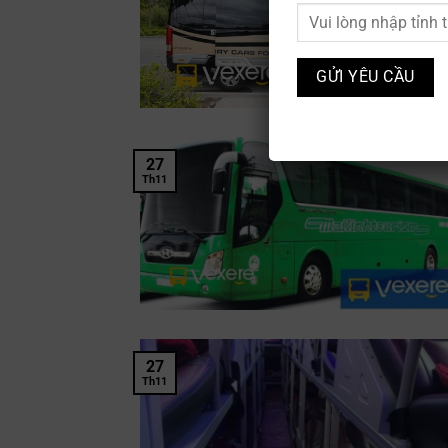
27
Th11
27
Th11