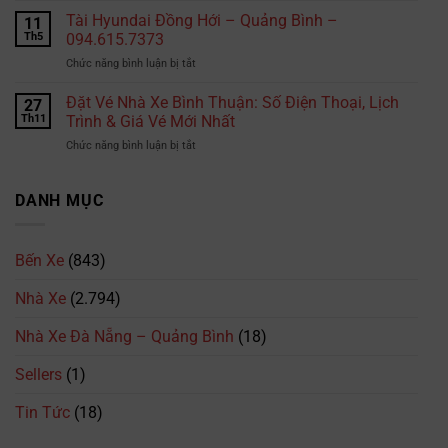
xe
Vé
Tài Hyundai Đồng Hới – Quảng Bình –
B2
11
Nhà
tại
Th5
094.615.7373
Xe
TPHCM
ở
Chức năng bình luận bị tắt
Phương
là
Tài
Trang:
bao
Hyundai
Đặt Vé Nhà Xe Bình Thuận: Số Điện Thoại, Lịch
Số
27
nhiêu?
Đồng
Điện
Th11
Trình & Giá Vé Mới Nhất
Cập
Hới
Thoại,
nhật
ở
Chức năng bình luận bị tắt
–
Lịch
mới
Đặt
Quảng
Trình
nhất
Vé
Bình
&
2026
Nhà
DANH MỤC
–
Giá
Xe
094.615.7373
Vé
Bình
Mới
Thuận:
Nhất
Bến Xe
(843)
Số
Điện
Nhà Xe
(2.794)
Thoại,
Lịch
Trình
Nhà Xe Đà Nẵng – Quảng Bình
(18)
&
Giá
Sellers
(1)
Vé
Mới
Tin Tức
(18)
Nhất