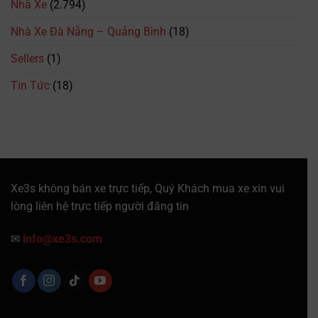
Nhà Xe
(2.794)
Thoại,
Lịch
Trình
Nhà Xe Đà Nẵng – Quảng Bình
(18)
&
Giá
Sellers
(1)
Vé
Mới
Tin Tức
(18)
Nhất
Xe3s không bán xe trực tiếp, Quý Khách mua xe xin vui
lòng liên hệ trực tiếp người đăng tin
✉
info@xe3s.com