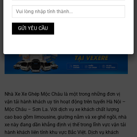
Nhà Xe Xe Ghép Mộc Châu là một trong những đơn vị
vận tải hành khách uy tín hoạt động trên tuyến Hà Nội –
Mộc Châu – Sơn La. Với dịch vụ xe khách chất lượng
cao bao gồm limousine, giường nằm và xe ghế ngồi, nhà
xe này đang dần khẳng định vị thế trong lĩnh vực vận tải
hành khách liên tỉnh khu vực Bắc Việt. Dịch vụ khách