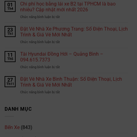
sao
Chi phí học bằng lái xe B2 tại TPHCM là bao
01
chọn
Th4
nhiêu? Cập nhật mới nhất 2026
Hiepphuocexpress.com
ở
Chức năng bình luận bị tắt
gửi
Chi
hàng
phí
Đặt Vé Nhà Xe Phương Trang: Số Điện Thoại, Lịch
đi
23
học
Thái
Th1
Trình & Giá Vé Mới Nhất
bằng
Lan?
ở
Chức năng bình luận bị tắt
lái
Đặt
xe
Vé
Tài Hyundai Đồng Hới – Quảng Bình –
B2
11
Nhà
tại
Th5
094.615.7373
Xe
TPHCM
ở
Chức năng bình luận bị tắt
Phương
là
Tài
Trang:
bao
Hyundai
Đặt Vé Nhà Xe Bình Thuận: Số Điện Thoại, Lịch
Số
27
nhiêu?
Đồng
Điện
Th11
Trình & Giá Vé Mới Nhất
Cập
Hới
Thoại,
nhật
ở
Chức năng bình luận bị tắt
–
Lịch
mới
Đặt
Quảng
Trình
nhất
Vé
Bình
&
2026
Nhà
DANH MỤC
–
Giá
Xe
094.615.7373
Vé
Bình
Mới
Thuận:
Nhất
Bến Xe
(843)
Số
Điện