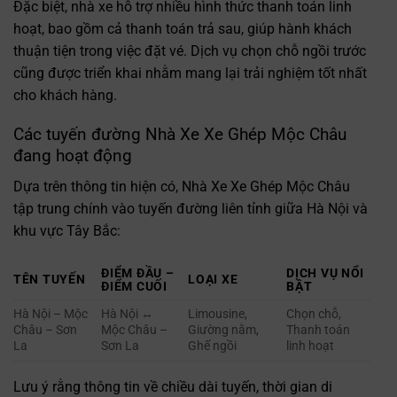
Đặc biệt, nhà xe hỗ trợ nhiều hình thức thanh toán linh
hoạt, bao gồm cả thanh toán trả sau, giúp hành khách
thuận tiện trong việc đặt vé. Dịch vụ chọn chỗ ngồi trước
cũng được triển khai nhằm mang lại trải nghiệm tốt nhất
cho khách hàng.
Các tuyến đường Nhà Xe Xe Ghép Mộc Châu
đang hoạt động
Dựa trên thông tin hiện có, Nhà Xe Xe Ghép Mộc Châu
tập trung chính vào tuyến đường liên tỉnh giữa Hà Nội và
khu vực Tây Bắc:
ĐIỂM ĐẦU –
DỊCH VỤ NỔI
TÊN TUYẾN
LOẠI XE
ĐIỂM CUỐI
BẬT
Hà Nội – Mộc
Hà Nội ↔
Limousine,
Chọn chỗ,
Châu – Sơn
Mộc Châu –
Giường nằm,
Thanh toán
La
Sơn La
Ghế ngồi
linh hoạt
Lưu ý rằng thông tin về chiều dài tuyến, thời gian di