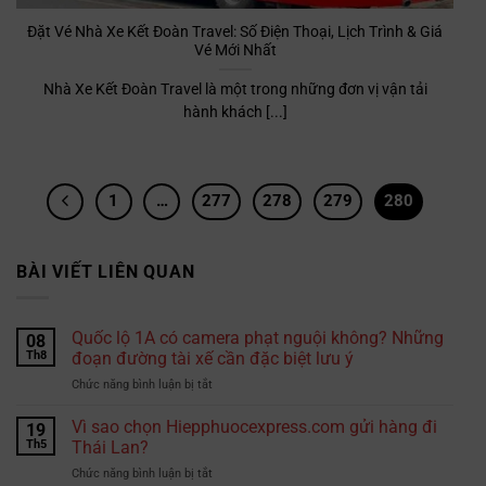
Đặt Vé Nhà Xe Kết Đoàn Travel: Số Điện Thoại, Lịch Trình & Giá
Vé Mới Nhất
Nhà Xe Kết Đoàn Travel là một trong những đơn vị vận tải
hành khách [...]
1
…
277
278
279
280
BÀI VIẾT LIÊN QUAN
Quốc lộ 1A có camera phạt nguội không? Những
08
Th8
đoạn đường tài xế cần đặc biệt lưu ý
ở
Chức năng bình luận bị tắt
Quốc
lộ
Vì sao chọn Hiepphuocexpress.com gửi hàng đi
19
1A
Th5
Thái Lan?
có
ở
Chức năng bình luận bị tắt
camera