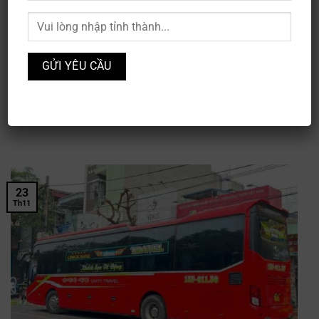
Đặt Vé Nhà Xe Phú Kiều: Số Điện Thoại, Lịch Trình & Giá Vé
Mới Nhất
25/11/2024
Nhà xe Phú Kiều là một trong những đơn vị vận tải hành
khách được [...]
23
Th11