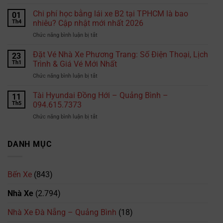
Vì
phạt
sao
Chi phí học bằng lái xe B2 tại TPHCM là bao
nguội
01
chọn
không?
Th4
nhiêu? Cập nhật mới nhất 2026
Hiepphuocexpress.com
Những
ở
Chức năng bình luận bị tắt
gửi
đoạn
Chi
hàng
đường
phí
Đặt Vé Nhà Xe Phương Trang: Số Điện Thoại, Lịch
đi
23
tài
học
Thái
Th1
Trình & Giá Vé Mới Nhất
xế
bằng
Lan?
cần
ở
Chức năng bình luận bị tắt
lái
đặc
Đặt
xe
biệt
Vé
Tài Hyundai Đồng Hới – Quảng Bình –
B2
11
lưu
Nhà
tại
Th5
094.615.7373
ý
Xe
TPHCM
ở
Chức năng bình luận bị tắt
Phương
là
Tài
Trang:
bao
Hyundai
Số
nhiêu?
Đồng
DANH MỤC
Điện
Cập
Hới
Thoại,
nhật
–
Lịch
mới
Quảng
Trình
nhất
Bến Xe
(843)
Bình
&
2026
–
Giá
Nhà Xe
(2.794)
094.615.7373
Vé
Mới
Nhà Xe Đà Nẵng – Quảng Bình
(18)
Nhất