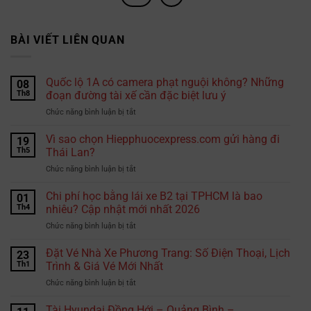
BÀI VIẾT LIÊN QUAN
Quốc lộ 1A có camera phạt nguội không? Những
08
Th8
đoạn đường tài xế cần đặc biệt lưu ý
ở
Chức năng bình luận bị tắt
Quốc
lộ
Vì sao chọn Hiepphuocexpress.com gửi hàng đi
19
1A
Th5
Thái Lan?
có
ở
Chức năng bình luận bị tắt
camera
Vì
phạt
sao
Chi phí học bằng lái xe B2 tại TPHCM là bao
nguội
01
chọn
không?
Th4
nhiêu? Cập nhật mới nhất 2026
Hiepphuocexpress.com
Những
ở
Chức năng bình luận bị tắt
gửi
đoạn
Chi
hàng
đường
phí
Đặt Vé Nhà Xe Phương Trang: Số Điện Thoại, Lịch
đi
23
tài
học
Thái
Th1
Trình & Giá Vé Mới Nhất
xế
bằng
Lan?
cần
ở
Chức năng bình luận bị tắt
lái
đặc
Đặt
xe
biệt
Vé
Tài Hyundai Đồng Hới – Quảng Bình –
B2