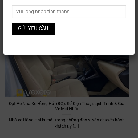
Nhà xe Nhật Tân là hãng xe khách giường nằm chuyên phục
vụ tuyến đường [...]
27
Th11
Đặt Vé Nhà Xe Hồng Hải (BG): Số Điện Thoại, Lịch Trình & Giá
Vé Mới Nhất
Nhà xe Hồng Hải là một trong những đơn vị vận chuyển hành
khách uy [...]