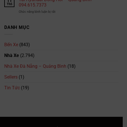
11
lưu
Nhà
tại
Th5
094.615.7373
ý
Xe
TPHCM
ở
Chức năng bình luận bị tắt
Phương
là
Tài
Trang:
bao
Hyundai
Số
nhiêu?
Đồng
DANH MỤC
Điện
Cập
Hới
Thoại,
nhật
–
Lịch
mới
Quảng
Trình
nhất
Bến Xe
(843)
Bình
&
2026
–
Giá
Nhà Xe
(2.794)
094.615.7373
Vé
Mới
Nhà Xe Đà Nẵng – Quảng Bình
(18)
Nhất
Sellers
(1)
Tin Tức
(19)