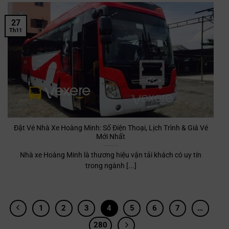
27
Th11
Đặt Vé Nhà Xe Hoàng Minh: Số Điện Thoại, Lịch Trình & Giá Vé
Mới Nhất
Nhà xe Hoàng Minh là thương hiệu vận tải khách có uy tín
trong ngành [...]
1
2
3
4
5
6
7
…
280