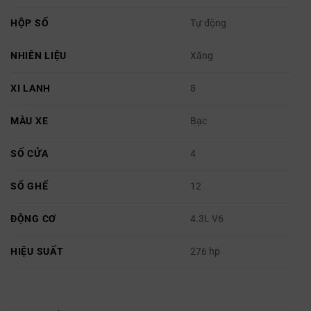
HỘP SỐ
Tự động
NHIÊN LIỆU
Xăng
XI LANH
8
MÀU XE
Bạc
SỐ CỬA
4
SỐ GHẾ
12
ĐỘNG CƠ
4.3L V6
HIỆU SUẤT
276 hp