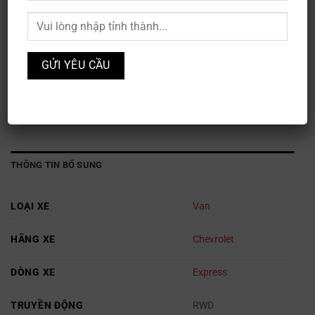
Chevrolet Express 2500
Mã sản phẩm:
XE3S-120
Danh mục:
Chevrolet
,
Ô TÔ
THÔNG TIN BỔ SUNG
LOẠI XE
Van
HÃNG XE
Chevrolet
DÒNG XE
Express
TRUYỀN ĐỘNG
RWD