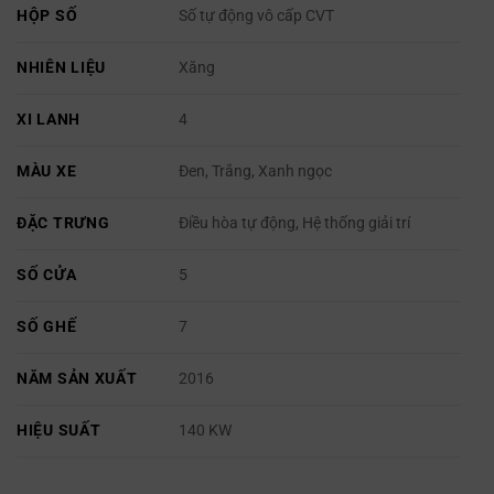
HỘP SỐ
Số tự động vô cấp CVT
NHIÊN LIỆU
Xăng
XI LANH
4
MÀU XE
Đen, Trắng, Xanh ngọc
ĐẶC TRƯNG
Điều hòa tự động, Hệ thống giải trí
SỐ CỬA
5
SỐ GHẾ
7
NĂM SẢN XUẤT
2016
HIỆU SUẤT
140 KW