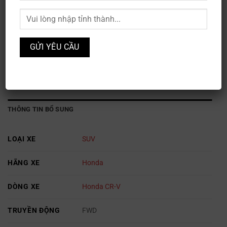
Honda CR-V E
Mã sản phẩm:
XE3S-021
Danh mục:
Honda
,
Ô TÔ
THÔNG TIN BỔ SUNG
LOẠI XE
SUV
HÃNG XE
Honda
DÒNG XE
Honda CR-V
TRUYỀN ĐỘNG
FWD