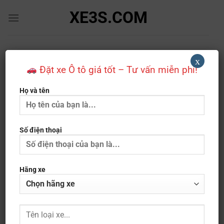
Bỏ
XE3S.COM
qua
nội
dung
Van
x
Đặt xe Ô tô giá tốt – Tư vấn miễn phí!
TRANG CHỦ
»
SẢN PHẨM LOẠI XE
»
VAN
Họ và tên
LỌC
Số điện thoại
Hãng xe