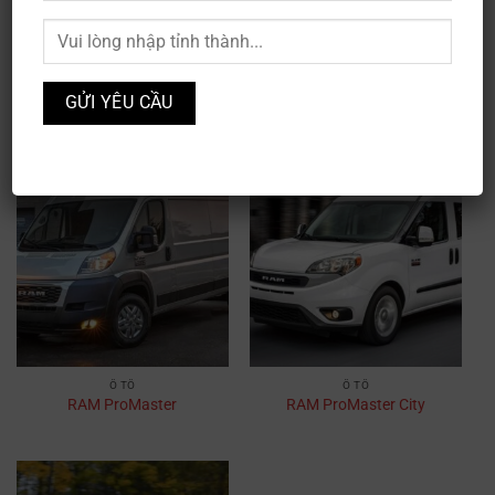
CHEVROLET
CHEVROLET
Chevrolet Express 2500
Chevrolet Express 3500
Ô TÔ
Ô TÔ
RAM ProMaster
RAM ProMaster City