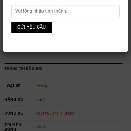
Ford Corolla Cross 1.8HEV​
Mã sản phẩm:
XE3S-003
Danh mục:
Ford
,
Ô TÔ
THÔNG TIN BỔ SUNG
LOẠI XE
Pickup
HÃNG XE
Ford
DÒNG XE
Toyota Corolla Cross
TRUYỀN
AWD
ĐỘNG