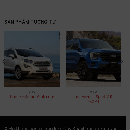
SẢN PHẨM TƯƠNG TỰ
Ô TÔ
Ô TÔ
Ford Everest Sport 2.0L
Ford EcoSport Ambiente
4×2 AT
Xe3s không bán xe trực tiếp, Quý Khách mua xe xin vui