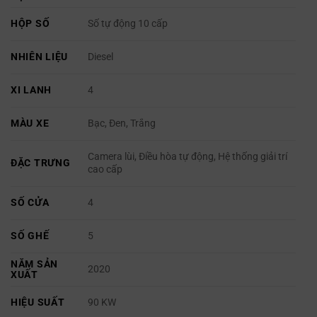
HỘP SỐ
Số tự động 10 cấp
NHIÊN LIỆU
Diesel
XI LANH
4
MÀU XE
Bạc, Đen, Trắng
Camera lùi, Điều hòa tự động, Hệ thống giải trí
ĐẶC TRƯNG
cao cấp
SỐ CỬA
4
SỐ GHẾ
5
NĂM SẢN
2020
XUẤT
HIỆU SUẤT
90 KW