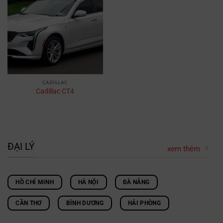
CADILLAC
Cadillac CT4
ĐẠI LÝ
xem thêm
HỒ CHÍ MINH
HÀ NỘI
ĐÀ NẴNG
CẦN THƠ
BÌNH DƯƠNG
HẢI PHÒNG