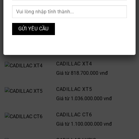
là một trong những thương hiệu hàng đầu trong phân
khúc xe sang, và tiếp tục đổi mới để đáp ứng nhu cầu
của khách hàng hiện đại, từ các dòng xe sedan truyền
thống đến các mẫu SUV hạng sang.
DÒNG XE
CADILLAC XT4
Giá từ 818.700.000 vnđ
CADILLAC XT5
Giá từ 1.036.000.000 vnđ
CADILLAC CT6
Giá từ 1.100.000.000 vnđ