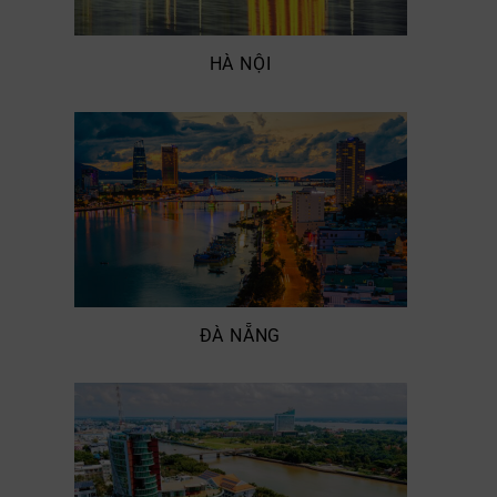
HÀ NỘI
ĐÀ NẴNG