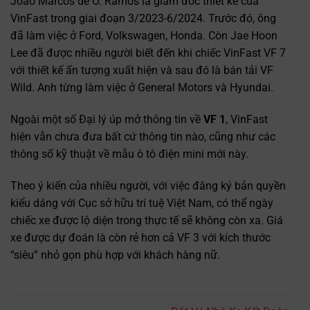
Joao Marcos de O. Ramos là giám đốc thiết kế của
VinFast trong giai đoạn 3/2023-6/2024. Trước đó, ông
đã làm việc ở Ford, Volkswagen, Honda. Còn Jae Hoon
Lee đã được nhiều người biết đến khi chiếc VinFast VF 7
với thiết kế ấn tượng xuất hiện và sau đó là bán tải VF
Wild. Anh từng làm việc ở General Motors và Hyundai.
Ngoài một số Đại lý úp mở thông tin về
VF 1
, VinFast
hiện vẫn chưa đưa bất cứ thông tin nào, cũng như các
thông số kỹ thuật về mẫu ô tô điện mini mới này.
Theo ý kiến của nhiều người, với việc đăng ký bản quyền
kiểu dáng với Cục sở hữu trí tuệ Việt Nam, có thể ngày
chiếc xe được lộ diện trong thực tế sẽ không còn xa. Giá
xe được dự đoán là còn rẻ hơn cả VF 3 với kích thước
“siêu” nhỏ gọn phù hợp với khách hàng nữ.