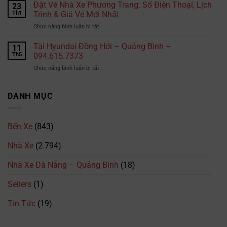
phí
Đặt Vé Nhà Xe Phương Trang: Số Điện Thoại, Lịch
đi
23
tài
học
Thái
Th1
Trình & Giá Vé Mới Nhất
xế
bằng
Lan?
cần
ở
Chức năng bình luận bị tắt
lái
đặc
Đặt
xe
biệt
Vé
Tài Hyundai Đồng Hới – Quảng Bình –
B2
11
lưu
Nhà
tại
Th5
094.615.7373
ý
Xe
TPHCM
ở
Chức năng bình luận bị tắt
Phương
là
Tài
Trang:
bao
Hyundai
Số
nhiêu?
Đồng
DANH MỤC
Điện
Cập
Hới
Thoại,
nhật
–
Lịch
mới
Quảng
Trình
nhất
Bến Xe
(843)
Bình
&
2026
–
Giá
Nhà Xe
(2.794)
094.615.7373
Vé
Mới
Nhà Xe Đà Nẵng – Quảng Bình
(18)
Nhất
Sellers
(1)
Tin Tức
(19)