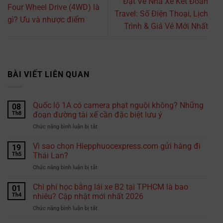
Đặt Vé Nhà Xe Kết Đoàn
Four Wheel Drive (4WD) là
Travel: Số Điện Thoại, Lịch
gì? Ưu và nhược điểm
Trình & Giá Vé Mới Nhất
BÀI VIẾT LIÊN QUAN
Quốc lộ 1A có camera phạt nguội không? Những
08
Th8
đoạn đường tài xế cần đặc biệt lưu ý
ở
Chức năng bình luận bị tắt
Quốc
lộ
Vì sao chọn Hiepphuocexpress.com gửi hàng đi
19
1A
Th5
Thái Lan?
có
ở
Chức năng bình luận bị tắt
camera
Vì
phạt
sao
Chi phí học bằng lái xe B2 tại TPHCM là bao
nguội
01
chọn
không?
Th4
nhiêu? Cập nhật mới nhất 2026
Hiepphuocexpress.com
Những
ở
Chức năng bình luận bị tắt
gửi
đoạn
Chi
hàng
đường