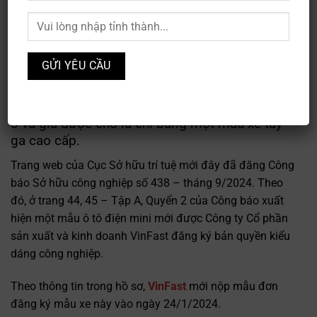
VinFast VF 1 vừa chính thức lộ diện, thu hút sự chú ý của
người tiêu dùng Việt. Dòng xe mới dự kiến sẽ sớm ra mắt
tại Việt Nam, hứa hẹn mang đến nhiều cải tiến và công
nghệ vượt trội, đáp ứng nhu cầu di chuyển hiện đại.
VinFast VF 1 có kiểu dáng tròn trịa, nhỏ hơn VF
3 và giá được cho là chỉ bằng một mẫu xe tay
ga cao cấp.
Trang web của Cục Sở hữu trí tuệ mới đây đã đăng Công
báo Sở hữu công nghiệp số 438 – tháng 9/2024. Theo
đó, ở trang 44, 45 – Tập A, Quyển 2 của Công báo xuất
hiện một mẫu ô tô điện mini mới được Công ty Cổ phần
sản xuất và kinh doanh VinFast đăng ký bản quyền kiểu
dáng công nghiệp.
Theo thông tin trong hồ sơ,
VinFast
mới nộp mẫu đơn
đăng ký mẫu xe này vào ngày 24/1/2024.