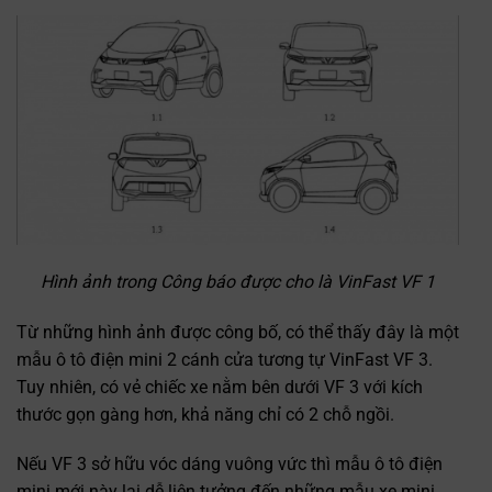
Hình ảnh trong Công báo được cho là VinFast VF 1
Từ những hình ảnh được công bố, có thể thấy đây là một
mẫu ô tô điện mini 2 cánh cửa tương tự VinFast VF 3.
Tuy nhiên, có vẻ chiếc xe nằm bên dưới VF 3 với kích
thước gọn gàng hơn, khả năng chỉ có 2 chỗ ngồi.
Nếu VF 3 sở hữu vóc dáng vuông vức thì mẫu ô tô điện
mini mới này lại dễ liên tưởng đến những mẫu xe mini