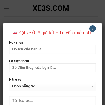
Bỏ
XE3S.COM
qua
nội
dung
Cadillac
x
Đặt xe Ô tô giá tốt – Tư vấn miễn phí!
TRANG CHỦ
»
SẢN PHẨM HÃNG XE
»
CADILLAC
Họ và tên
LỌC
Số điện thoại
Hãng xe