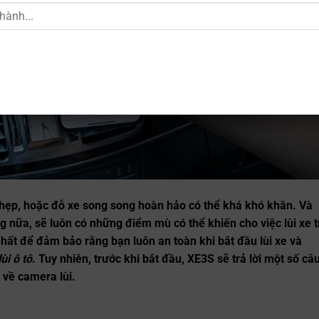
 hẹp, hoặc đỗ xe song song hoàn hảo có thể khá khó khăn. Và
 nữa, sẽ luôn có những điểm mù có thể khiến cho việc lùi xe t
hất để đảm bảo rằng bạn luôn an toàn khi bắt đầu lùi xe và
ùi ô tô
. Tuy nhiên, trước khi bắt đầu, XE3S sẽ trả lời một số câ
 về camera lùi.