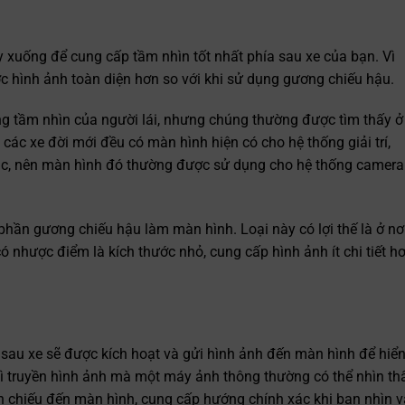
uống để cung cấp tầm nhìn tốt nhất phía sau xe của bạn. Vì
ợc hình ảnh toàn diện hơn so với khi sử dụng gương chiếu hậu.
ng tầm nhìn của người lái, nhưng chúng thường được tìm thấy ở
 các xe đời mới đều có màn hình hiện có cho hệ thống giải trí,
ác, nên màn hình đó thường được sử dụng cho hệ thống camera
hần gương chiếu hậu làm màn hình. Loại này có lợi thế là ở nơ
có nhược điểm là kích thước nhỏ, cung cấp hình ảnh ít chi tiết h
 sau xe sẽ được kích hoạt và gửi hình ảnh đến màn hình để hiể
 vì truyền hình ảnh mà một máy ảnh thông thường có thể nhìn thấ
ản chiếu đến màn hình, cung cấp hướng chính xác khi bạn nhìn 