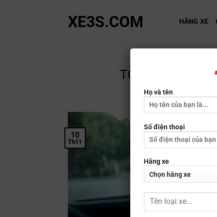
Bỏ
XE3S.COM
qua
HÃNG XE
nội
dung
TOP 7 camera lù
Họ và tên
Số điện thoại
10
Th11
Hãng xe