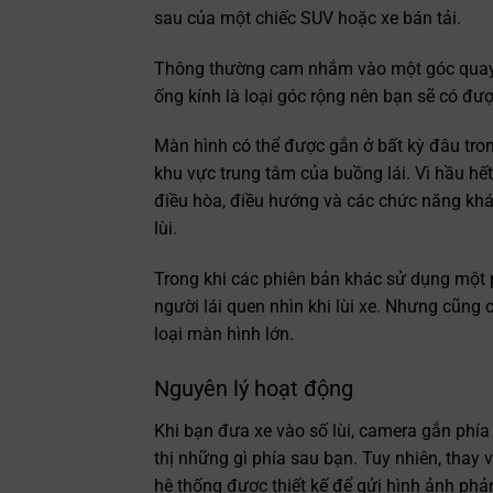
sau của một chiếc SUV hoặc xe bán tải.
Thông thường cam nhắm vào một góc quay x
ống kính là loại góc rộng nên bạn sẽ có đư
Màn hình có thể được gắn ở bất kỳ đâu tro
khu vực trung tâm của buồng lái. Vì hầu hết
điều hòa, điều hướng và các chức năng kh
lùi.
Trong khi các phiên bản khác sử dụng một p
người lái quen nhìn khi lùi xe. Nhưng cũng 
loại màn hình lớn.
Nguyên lý hoạt động
Khi bạn đưa xe vào số lùi, camera gắn phía
thị những gì phía sau bạn. Tuy nhiên, thay
hệ thống được thiết kế để gửi hình ảnh ph