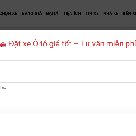
CHỌN XE
BẢNG GIÁ
ĐẠI LÝ
TIỆN ÍCH
TIN XE
NHÀ XE
BẾN X
TIN TỨC
Đặt xe Ô tô giá tốt – Tư vấn miễn phí
i ô tô đáng mua nhất hiện nay