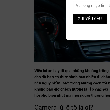
Việc lùi xe hay đi qua những khoảng trống
cho dù bạn có thực hành bao nhiêu đi chăng
nên nguy hiểm. Một trong những cách tốt n
không bao giờ chệch hướng là lắp
camera l
hỏi phổ biến nhất mà mọi người thường hỏi
Camera lùi ô tô là gì?