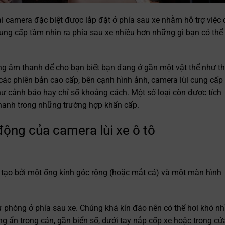
i camera đặc biệt được lắp đặt ở phía sau xe nhằm hỗ trợ việc 
cung cấp tầm nhìn ra phía sau xe nhiều hơn những gì bạn có thể
g âm thanh để cho bạn biết bạn đang ở gần một vật thể như th
 các phiên bản cao cấp, bên cạnh hình ảnh, camera lùi cung cấp
như cảnh báo hay chỉ số khoảng cách. Một số loại còn được tích
hanh trong những trường hợp khẩn cấp.
động của camera lùi xe ô tô
 tạo bởi một ống kính góc rộng (hoặc mắt cá) và một màn hình
phòng ở phía sau xe. Chúng khá kín đáo nên có thể hơi khó nhì
ng ẩn trong cản, gần biển số, dưới tay nắp cốp xe hoặc trong cử