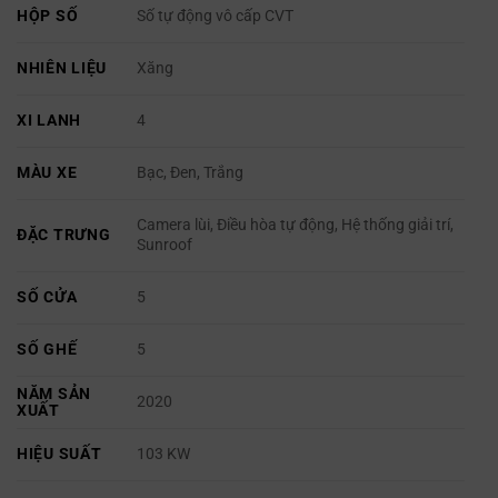
HỘP SỐ
Số tự động vô cấp CVT
NHIÊN LIỆU
Xăng
XI LANH
4
MÀU XE
Bạc, Đen, Trắng
Camera lùi, Điều hòa tự động, Hệ thống giải trí,
ĐẶC TRƯNG
Sunroof
SỐ CỬA
5
SỐ GHẾ
5
NĂM SẢN
2020
XUẤT
HIỆU SUẤT
103 KW