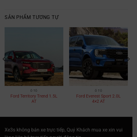
SẢN PHẨM TƯƠNG TỰ
Ô TÔ
Ô TÔ
Ford Territory Trend 1.5L
Ford Everest Sport 2.0L
AT
4×2 AT
Xe3s không bán xe trực tiếp, Quý Khách mua xe xin vui