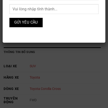
Toyota Corolla Cross 1.8V
Mã sản phẩm:
XE3S-097
Danh mục:
Ô TÔ
,
Toyota
THÔNG TIN BỔ SUNG
LOẠI XE
SUV
HÃNG XE
Toyota
DÒNG XE
Toyota Corolla Cross
TRUYỀN
FWD
ĐỘNG