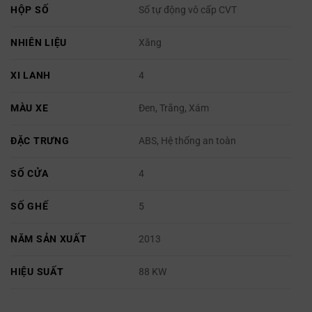
HỘP SỐ
Số tự động vô cấp CVT
NHIÊN LIỆU
Xăng
XI LANH
4
MÀU XE
Đen, Trắng, Xám
ĐẶC TRƯNG
ABS, Hệ thống an toàn
SỐ CỬA
4
SỐ GHẾ
5
NĂM SẢN XUẤT
2013
HIỆU SUẤT
88 KW