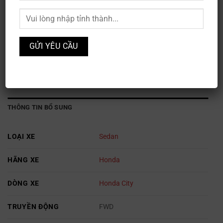
Honda City L
Mã sản phẩm:
XE3S-023
Danh mục:
Honda
,
Ô TÔ
THÔNG TIN BỔ SUNG
LOẠI XE
Sedan
HÃNG XE
Honda
DÒNG XE
Honda City
TRUYỀN ĐỘNG
FWD