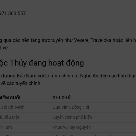
0971.363.557
 qua các nền tảng trực tuyến như Vexere, Traveloka hoặc liên 
t vé.
ộc Thủy đang hoạt động
đường Bắc-Nam với lộ trình chính từ Nghệ An đến các tỉnh thà
về các tuyến chính:
ĐIỂM CUỐI
GHI CHÚ
. Hồ Chí Minh
Qua Vinh, Đồng Hới
ủ Dầu Một
Tuyến chính phổ biến
on Tum
Phục vụ Tây Nguyên