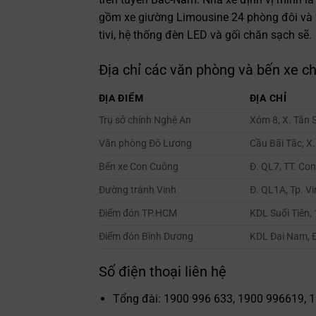
gồm xe giường Limousine 24 phòng đôi và x
tivi, hệ thống đèn LED và gối chăn sạch sẽ.
Địa chỉ các văn phòng và bến xe c
ĐỊA ĐIỂM
ĐỊA CHỈ
Trụ sở chính Nghệ An
Xóm 8, X. Tân 
Văn phòng Đô Lương
Cầu Bãi Tắc, X
Bến xe Con Cuông
Đ. QL7, TT. Co
Đường tránh Vinh
Đ. QL1A, Tp. V
Điểm đón TP.HCM
KDL Suối Tiên, 
Điểm đón Bình Dương
KDL Đại Nam, Đ
Số điện thoại liên hệ
Tổng đài: 1900 996 633, 1900 996619, 