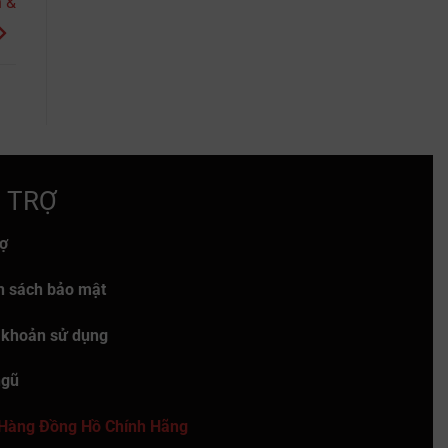
h &
 TRỢ
rợ
h sách bảo mật
 khoản sử dụng
ngũ
Hàng Đồng Hồ Chính Hãng