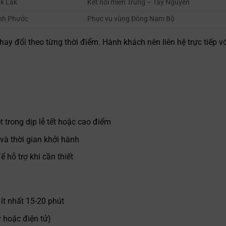
k Lắk
Kết nối miền Trung – Tây Nguyên
nh Phước
Phục vụ vùng Đông Nam Bộ
thay đổi theo từng thời điểm. Hành khách nên liên hệ trực tiếp vớ
ệt trong dịp lễ tết hoặc cao điểm
 và thời gian khởi hành
ể hỗ trợ khi cần thiết
ít nhất 15-20 phút
y hoặc điện tử)