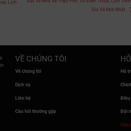
Đặt Vé Nhà Xe Triệu Phố: Số Điện Thoại, Lịch Trìn
ại, Lịch
Giá Vé Mới Nhất
VỀ CHÚNG TÔI
HỖ
a
in
Về chúng tôi
Hỗ t
Dịch vụ
Chín
Liên hệ
Điều
Câu hỏi thường gặp
Đội 
Cửa 