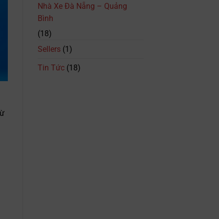
Trình
Nhà Xe Đà Nẵng – Quảng
&
Bình
Giá
Vé
(18)
Mới
Nhất
Sellers
(1)
Tin Tức
(18)
từ