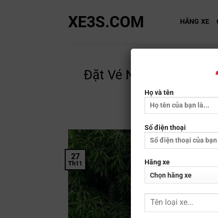
Bỏ
XE3S.COM
qua
HÃNG XE
nội
dung
Đặt Vé Nhà Xe Lộc Thủy
Họ và tên
Số điện thoại
27
Hãng xe
Th11