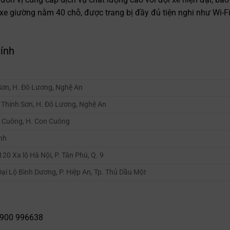
e giường nằm 40 chỗ, được trang bị đầy đủ tiện nghi như Wi-Fi
hính
Sơn, H. Đô Lương, Nghệ An
. Thịnh Sơn, H. Đô Lương, Nghệ An
n Cuông, H. Con Cuông
inh
120 Xa lộ Hà Nội, P. Tân Phú, Q. 9
ại Lộ Bình Dương, P. Hiệp An, Tp. Thủ Dầu Một
1900 996638