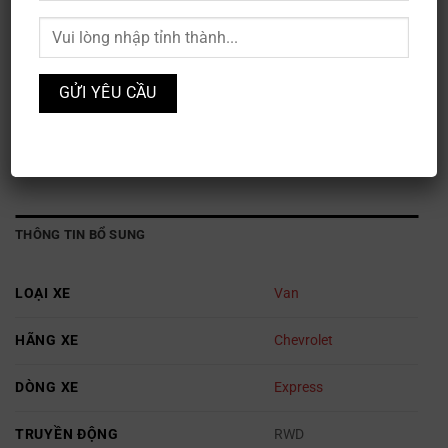
Chevrolet Express 3500
Mã sản phẩm:
XE3S-125
Danh mục:
Chevrolet
,
Ô TÔ
THÔNG TIN BỔ SUNG
LOẠI XE
Van
HÃNG XE
Chevrolet
DÒNG XE
Express
TRUYỀN ĐỘNG
RWD