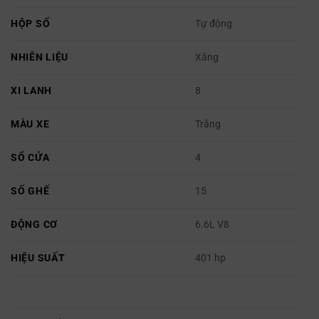
HỘP SỐ
Tự động
NHIÊN LIỆU
Xăng
XI LANH
8
MÀU XE
Trắng
SỐ CỬA
4
SỐ GHẾ
15
ĐỘNG CƠ
6.6L V8
HIỆU SUẤT
401 hp