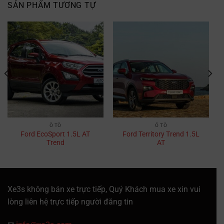
SẢN PHẨM TƯƠNG TỰ
Ô TÔ
Ô TÔ
Ford EcoSport 1.5L AT
Ford Territory Trend 1.5L
Trend
AT
Xe3s không bán xe trực tiếp, Quý Khách mua xe xin vui
lòng liên hệ trực tiếp người đăng tin