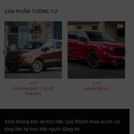
SẢN PHẨM TƯƠNG TỰ
Ô TÔ
Ô TÔ
Ford EcoSport 1.5L AT
Honda CR-V L
Titanium
Xe3s không bán xe trực tiếp, Quý Khách mua xe xin vui
lòng liên hệ trực tiếp người đăng tin