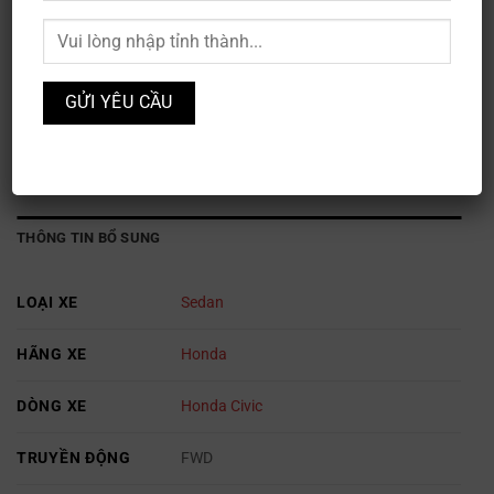
Honda Civic RS
Mã sản phẩm:
XE3S-032
Danh mục:
Honda
,
Ô TÔ
THÔNG TIN BỔ SUNG
LOẠI XE
Sedan
HÃNG XE
Honda
DÒNG XE
Honda Civic
TRUYỀN ĐỘNG
FWD