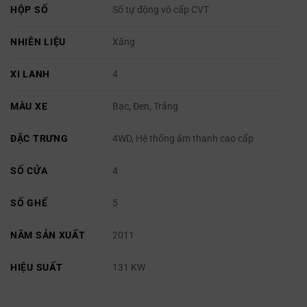
HỘP SỐ
Số tự động vô cấp CVT
NHIÊN LIỆU
Xăng
XI LANH
4
MÀU XE
Bạc, Đen, Trắng
ĐẶC TRƯNG
4WD, Hệ thống âm thanh cao cấp
SỐ CỬA
4
SỐ GHẾ
5
NĂM SẢN XUẤT
2011
HIỆU SUẤT
131 KW