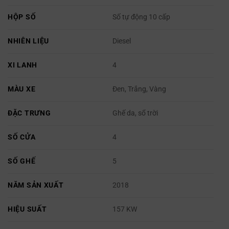
HỘP SỐ
Số tự động 10 cấp
NHIÊN LIỆU
Diesel
XI LANH
4
MÀU XE
Đen, Trắng, Vàng
ĐẶC TRƯNG
Ghế da, sổ trời
SỐ CỬA
4
SỐ GHẾ
5
NĂM SẢN XUẤT
2018
HIỆU SUẤT
157 KW