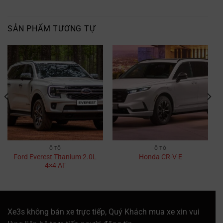
SẢN PHẨM TƯƠNG TỰ
Ô TÔ
Ô TÔ
Ford Everest Titanium 2.0L
Honda CR-V E
4×4 AT
Xe3s không bán xe trực tiếp, Quý Khách mua xe xin vui