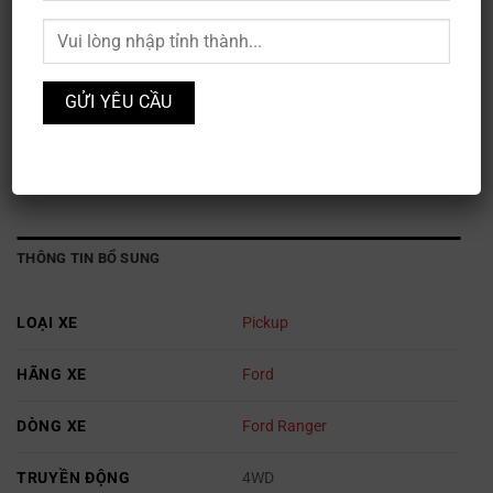
Ford Ranger Wildtrak 2.0L 4×4 AT
Mã sản phẩm:
XE3S-013
Danh mục:
Ford
,
Ô TÔ
THÔNG TIN BỔ SUNG
LOẠI XE
Pickup
HÃNG XE
Ford
DÒNG XE
Ford Ranger
TRUYỀN ĐỘNG
4WD