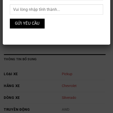
Chevrolet Silverado EV
Mã sản phẩm:
XE3S-134
Danh mục:
Chevrolet
,
Ô TÔ
THÔNG TIN BỔ SUNG
LOẠI XE
Pickup
HÃNG XE
Chevrolet
DÒNG XE
Silverado
TRUYỀN ĐỘNG
AWD