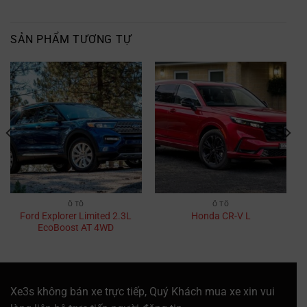
SẢN PHẨM TƯƠNG TỰ
Ô TÔ
Ô TÔ
Ford Explorer Limited 2.3L
Honda CR-V L
EcoBoost AT 4WD
Xe3s không bán xe trực tiếp, Quý Khách mua xe xin vui