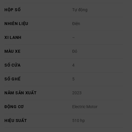
HỘP SỐ
Tự động
NHIÊN LIỆU
Điện
XI LANH
–
MÀU XE
Đỏ
SỐ CỬA
4
SỐ GHẾ
5
NĂM SẢN XUẤT
2023
ĐỘNG CƠ
Electric Motor
HIỆU SUẤT
510 hp