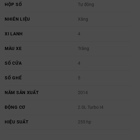
HỘP SỐ
Tự động
NHIÊN LIỆU
Xăng
XI LANH
4
MÀU XE
Trắng
SỐ CỬA
4
SỐ GHẾ
5
NĂM SẢN XUẤT
2014
ĐỘNG CƠ
2.0L Turbo I4
HIỆU SUẤT
255 hp