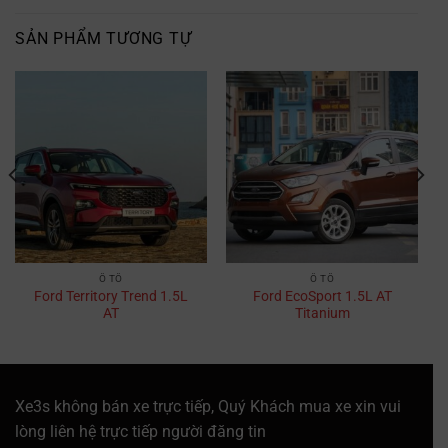
SẢN PHẨM TƯƠNG TỰ
Ô TÔ
Ô TÔ
Ford Territory Trend 1.5L
Ford EcoSport 1.5L AT
AT
Titanium
Xe3s không bán xe trực tiếp, Quý Khách mua xe xin vui
lòng liên hệ trực tiếp người đăng tin