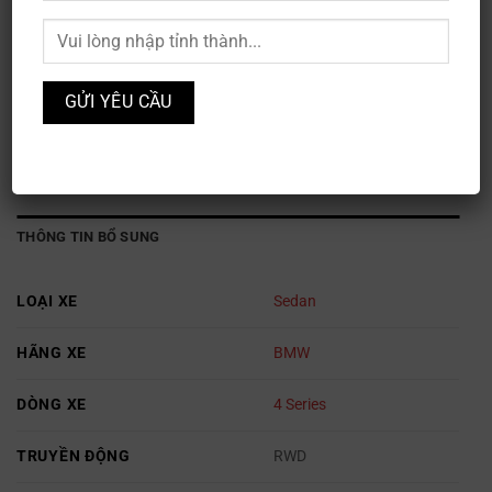
BMW 4 Series
Mã sản phẩm:
XE3S-201
Danh mục:
BMW
,
Ô TÔ
THÔNG TIN BỔ SUNG
LOẠI XE
Sedan
HÃNG XE
BMW
DÒNG XE
4 Series
TRUYỀN ĐỘNG
RWD