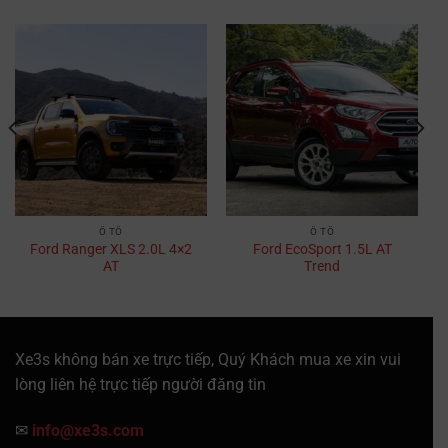
Ô TÔ
Ô TÔ
Ford Ranger XLS 2.0L 4×2
Ford EcoSport 1.5L AT
AT
Trend
Xe3s không bán xe trực tiếp, Quý Khách mua xe xin vui
lòng liên hệ trực tiếp người đăng tin
✉
info@xe3s.com