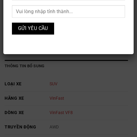
VinFast VF8 Plus
Mã sản phẩm:
XE3S-107
Danh mục:
Ô TÔ
,
VinFast
THÔNG TIN BỔ SUNG
LOẠI XE
SUV
HÃNG XE
VinFast
DÒNG XE
VinFast VF8
TRUYỀN ĐỘNG
AWD