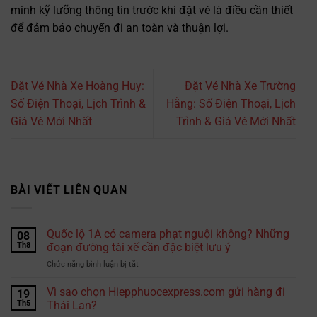
minh kỹ lưỡng thông tin trước khi đặt vé là điều cần thiết
để đảm bảo chuyến đi an toàn và thuận lợi.
Đặt Vé Nhà Xe Hoàng Huy:
Đặt Vé Nhà Xe Trường
Số Điện Thoại, Lịch Trình &
Hằng: Số Điện Thoại, Lịch
Giá Vé Mới Nhất
Trình & Giá Vé Mới Nhất
BÀI VIẾT LIÊN QUAN
Quốc lộ 1A có camera phạt nguội không? Những
08
Th8
đoạn đường tài xế cần đặc biệt lưu ý
ở
Chức năng bình luận bị tắt
Quốc
lộ
Vì sao chọn Hiepphuocexpress.com gửi hàng đi
19
1A
Th5
Thái Lan?
có