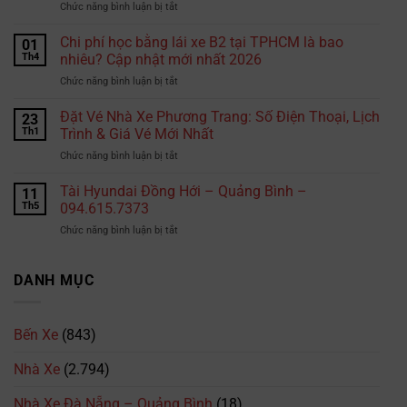
ở
Chức năng bình luận bị tắt
camera
Vì
phạt
sao
Chi phí học bằng lái xe B2 tại TPHCM là bao
nguội
01
chọn
không?
Th4
nhiêu? Cập nhật mới nhất 2026
Hiepphuocexpress.com
Những
ở
Chức năng bình luận bị tắt
gửi
đoạn
Chi
hàng
đường
phí
Đặt Vé Nhà Xe Phương Trang: Số Điện Thoại, Lịch
đi
23
tài
học
Thái
Th1
Trình & Giá Vé Mới Nhất
xế
bằng
Lan?
cần
ở
Chức năng bình luận bị tắt
lái
đặc
Đặt
xe
biệt
Vé
Tài Hyundai Đồng Hới – Quảng Bình –
B2
11
lưu
Nhà
tại
Th5
094.615.7373
ý
Xe
TPHCM
ở
Chức năng bình luận bị tắt
Phương
là
Tài
Trang:
bao
Hyundai
Số
nhiêu?
Đồng
DANH MỤC
Điện
Cập
Hới
Thoại,
nhật
–
Lịch
mới
Quảng
Trình
nhất
Bến Xe
(843)
Bình
&
2026
–
Giá
Nhà Xe
(2.794)
094.615.7373
Vé
Mới
Nhà Xe Đà Nẵng – Quảng Bình
(18)
Nhất