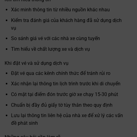
Xác minh thông tin từ nhiều nguồn khác nhau
Kiểm tra đánh giá của khách hàng đã sử dụng dịch
vụ
So sánh giá vé với các nhà xe cùng tuyến
Tìm hiểu về chất lượng xe và dịch vụ
Khi đặt vé và sử dụng dịch vụ
Đặt vé qua các kênh chính thức để tránh rủi ro
Xác nhận lại thông tin lịch trình trước khi di chuyển
Có mặt tại điểm đón trước giờ xe chạy 15-30 phút
Chuẩn bị đầy đủ giấy tờ tùy thân theo quy định
Lưu lại thông tin liên hệ của nhà xe để xử lý các vấn
đề phát sinh