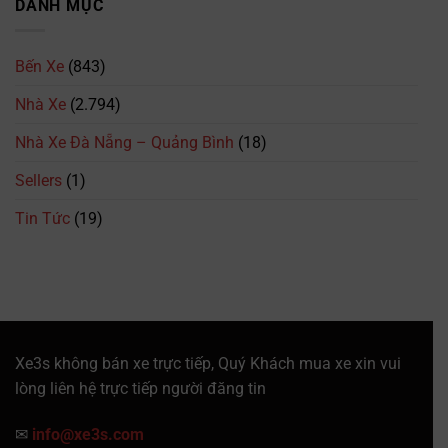
Đồng
DANH MỤC
Điện
Cập
Hới
Thoại,
nhật
–
Lịch
mới
Quảng
Trình
nhất
Bến Xe
(843)
Bình
&
2026
–
Giá
Nhà Xe
(2.794)
094.615.7373
Vé
Mới
Nhà Xe Đà Nẵng – Quảng Bình
(18)
Nhất
Sellers
(1)
Tin Tức
(19)
Xe3s không bán xe trực tiếp, Quý Khách mua xe xin vui
lòng liên hệ trực tiếp người đăng tin
✉
info@xe3s.com