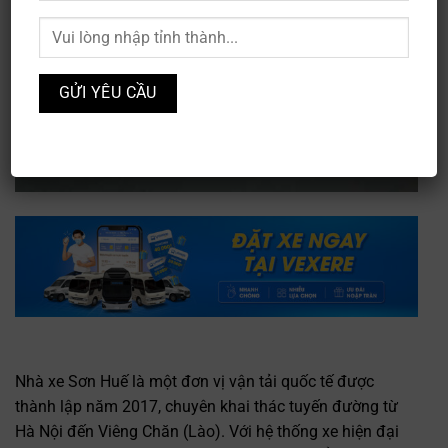
Nhà xe Sơn Huế là một đơn vị vận tải quốc tế được
thành lập năm 2017, chuyên khai thác tuyến đường từ
Hà Nội đến Viêng Chăn (Lào). Với hệ thống xe hiện đại