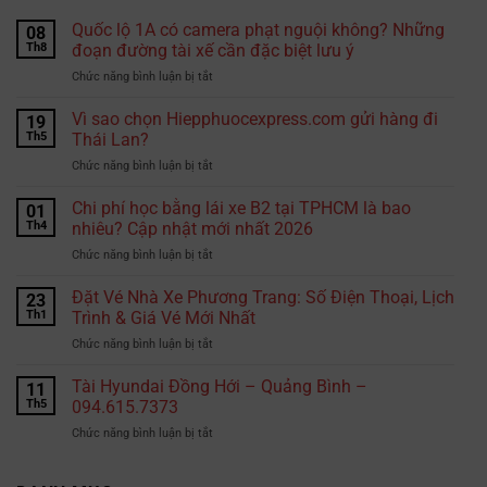
Quốc lộ 1A có camera phạt nguội không? Những
08
Th8
đoạn đường tài xế cần đặc biệt lưu ý
ở
Chức năng bình luận bị tắt
Quốc
lộ
Vì sao chọn Hiepphuocexpress.com gửi hàng đi
19
1A
Th5
Thái Lan?
có
ở
Chức năng bình luận bị tắt
camera
Vì
phạt
sao
Chi phí học bằng lái xe B2 tại TPHCM là bao
nguội
01
chọn
không?
Th4
nhiêu? Cập nhật mới nhất 2026
Hiepphuocexpress.com
Những
ở
Chức năng bình luận bị tắt
gửi
đoạn
Chi
hàng
đường
phí
Đặt Vé Nhà Xe Phương Trang: Số Điện Thoại, Lịch
đi
23
tài
học
Thái
Th1
Trình & Giá Vé Mới Nhất
xế
bằng
Lan?
cần
ở
Chức năng bình luận bị tắt
lái
đặc
Đặt
xe
biệt
Vé
Tài Hyundai Đồng Hới – Quảng Bình –
B2
11
lưu
Nhà
tại
Th5
094.615.7373
ý
Xe
TPHCM
ở
Chức năng bình luận bị tắt
Phương
là
Tài
Trang:
bao
Hyundai
Số
nhiêu?