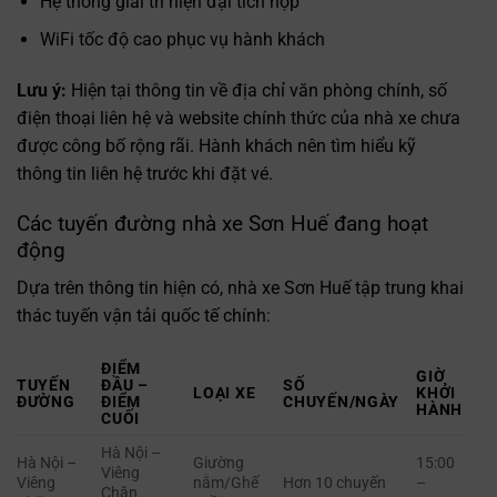
Hệ thống giải trí hiện đại tích hợp
WiFi tốc độ cao phục vụ hành khách
Lưu ý:
Hiện tại thông tin về địa chỉ văn phòng chính, số
điện thoại liên hệ và website chính thức của nhà xe chưa
được công bố rộng rãi. Hành khách nên tìm hiểu kỹ
thông tin liên hệ trước khi đặt vé.
Các tuyến đường nhà xe Sơn Huế đang hoạt
động
Dựa trên thông tin hiện có, nhà xe Sơn Huế tập trung khai
thác tuyến vận tải quốc tế chính:
ĐIỂM
GIỜ
TUYẾN
ĐẦU –
SỐ
LOẠI XE
KHỞI
ĐƯỜNG
ĐIỂM
CHUYẾN/NGÀY
HÀNH
CUỐI
Hà Nội –
Hà Nội –
Giường
15:00
Viêng
Viêng
nằm/Ghế
Hơn 10 chuyến
–
Chăn