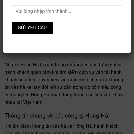
Nhà xe Hồng Hà là một trong những tên gọi được nhiều
hành khách quan tâm khi tìm kiếm dịch vụ vận tải hành
khách liên tỉnh. Tuy nhiên, việc xác định chính xác thông
tin về nhà xe này đòi hỏi sự cẩn trọng do có nhiều công
ty mang tên Hồng Hà hoạt động trong các lĩnh vực khác
nhau tại Việt Nam.
Thông tin chung về các công ty Hồng Hà
Khi tìm kiếm thông tin về nhà xe Hồng Hà, hành khách
cần lưu ý rằng hiện tại có nhiều doanh nghiệp mang tên