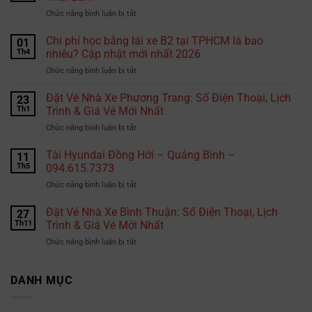
ở
Chức năng bình luận bị tắt
Vì
sao
Chi phí học bằng lái xe B2 tại TPHCM là bao
01
chọn
Th4
nhiêu? Cập nhật mới nhất 2026
Hiepphuocexpress.com
ở
Chức năng bình luận bị tắt
gửi
Chi
hàng
phí
Đặt Vé Nhà Xe Phương Trang: Số Điện Thoại, Lịch
đi
23
học
Thái
Th1
Trình & Giá Vé Mới Nhất
bằng
Lan?
ở
Chức năng bình luận bị tắt
lái
Đặt
xe
Vé
Tài Hyundai Đồng Hới – Quảng Bình –
B2
11
Nhà
tại
Th5
094.615.7373
Xe
TPHCM
ở
Chức năng bình luận bị tắt
Phương
là
Tài
Trang:
bao
Hyundai
Đặt Vé Nhà Xe Bình Thuận: Số Điện Thoại, Lịch
Số
27
nhiêu?
Đồng
Điện
Th11
Trình & Giá Vé Mới Nhất
Cập
Hới
Thoại,
nhật
ở
Chức năng bình luận bị tắt
–
Lịch
mới
Đặt
Quảng
Trình
nhất
Vé
Bình
&
2026
Nhà
DANH MỤC
–
Giá
Xe
094.615.7373
Vé
Bình
Mới