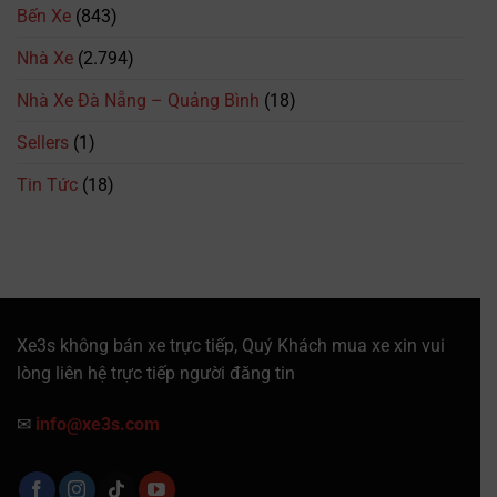
Thuận:
Nhất
Bến Xe
(843)
Số
Điện
Nhà Xe
(2.794)
Thoại,
Lịch
Trình
Nhà Xe Đà Nẵng – Quảng Bình
(18)
&
Giá
Sellers
(1)
Vé
Mới
Tin Tức
(18)
Nhất
Xe3s không bán xe trực tiếp, Quý Khách mua xe xin vui
lòng liên hệ trực tiếp người đăng tin
✉
info@xe3s.com