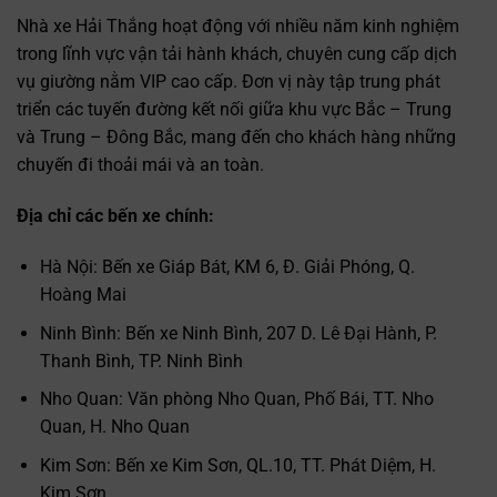
Nhà xe Hải Thắng hoạt động với nhiều năm kinh nghiệm
trong lĩnh vực vận tải hành khách, chuyên cung cấp dịch
vụ giường nằm VIP cao cấp. Đơn vị này tập trung phát
triển các tuyến đường kết nối giữa khu vực Bắc – Trung
và Trung – Đông Bắc, mang đến cho khách hàng những
chuyến đi thoải mái và an toàn.
Địa chỉ các bến xe chính:
Hà Nội: Bến xe Giáp Bát, KM 6, Đ. Giải Phóng, Q.
Hoàng Mai
Ninh Bình: Bến xe Ninh Bình, 207 D. Lê Đại Hành, P.
Thanh Bình, TP. Ninh Bình
Nho Quan: Văn phòng Nho Quan, Phố Bái, TT. Nho
Quan, H. Nho Quan
Kim Sơn: Bến xe Kim Sơn, QL.10, TT. Phát Diệm, H.
Kim Sơn