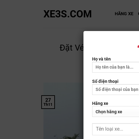
Bỏ
XE3S.COM
qua
HÃNG XE
nội
dung
Đặt Vé Nhà Xe Đức Hi
Trình
Họ và tên
Số điện thoại
27
Hãng xe
Th11