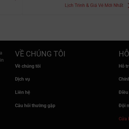
Lịch Trình & Giá Vé Mới Nhất
VỀ CHÚNG TÔI
HỖ
a
in
Về chúng tôi
Hỗ t
Dịch vụ
Chín
Liên hệ
Điều
Câu hỏi thường gặp
Đội 
Cửa 