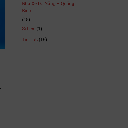
Trình
Nhà Xe Đà Nẵng – Quảng
&
Bình
Giá
Vé
(18)
Mới
Nhất
Sellers
(1)
Tin Tức
(18)
n
n