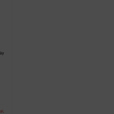
này
ại,