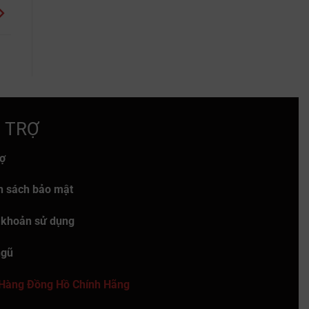
 TRỢ
rợ
h sách bảo mật
 khoản sử dụng
ngũ
Hàng Đồng Hồ Chính Hãng