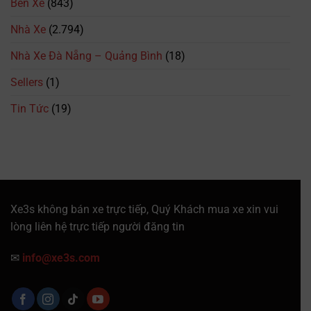
Bến Xe
(843)
Bình
&
2026
–
Giá
Nhà Xe
(2.794)
094.615.7373
Vé
Mới
Nhà Xe Đà Nẵng – Quảng Bình
(18)
Nhất
Sellers
(1)
Tin Tức
(19)
Xe3s không bán xe trực tiếp, Quý Khách mua xe xin vui
lòng liên hệ trực tiếp người đăng tin
✉
info@xe3s.com