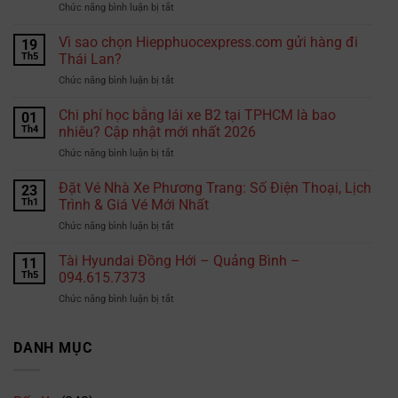
ở
Chức năng bình luận bị tắt
Quốc
lộ
Vì sao chọn Hiepphuocexpress.com gửi hàng đi
19
1A
Th5
Thái Lan?
có
ở
Chức năng bình luận bị tắt
camera
Vì
phạt
sao
Chi phí học bằng lái xe B2 tại TPHCM là bao
nguội
01
chọn
không?
Th4
nhiêu? Cập nhật mới nhất 2026
Hiepphuocexpress.com
Những
ở
Chức năng bình luận bị tắt
gửi
đoạn
Chi
hàng
đường
phí
Đặt Vé Nhà Xe Phương Trang: Số Điện Thoại, Lịch
đi
23
tài
học
Thái
Th1
Trình & Giá Vé Mới Nhất
xế
bằng
Lan?
cần
ở
Chức năng bình luận bị tắt
lái
đặc
Đặt
xe
biệt
Vé
Tài Hyundai Đồng Hới – Quảng Bình –
B2
11
lưu
Nhà
tại
Th5
094.615.7373
ý
Xe
TPHCM
ở
Chức năng bình luận bị tắt
Phương
là
Tài
Trang:
bao
Hyundai
Số
nhiêu?
Đồng
DANH MỤC
Điện
Cập
Hới
Thoại,
nhật
–
Lịch
mới
Quảng
Trình
nhất