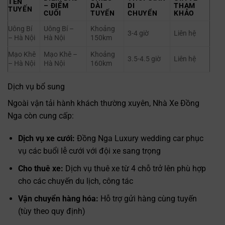
TÊN
– ĐIỂM
DÀI
DI
THAM
TUYẾN
CUỐI
TUYẾN
CHUYỂN
KHẢO
Uông Bí
Uông Bí –
Khoảng
3-4 giờ
Liên hệ
– Hà Nội
Hà Nội
150km
Mạo Khê
Mạo Khê –
Khoảng
3.5-4.5 giờ
Liên hệ
– Hà Nội
Hà Nội
160km
Dịch vụ bổ sung
Ngoài vận tải hành khách thường xuyên, Nhà Xe Đồng
Nga còn cung cấp:
Dịch vụ xe cưới:
Đồng Nga Luxury wedding car phục
vụ các buổi lễ cưới với đội xe sang trọng
Cho thuê xe:
Dịch vụ thuê xe từ 4 chỗ trở lên phù hợp
cho các chuyến du lịch, công tác
Vận chuyển hàng hóa:
Hỗ trợ gửi hàng cùng tuyến
(tùy theo quy định)