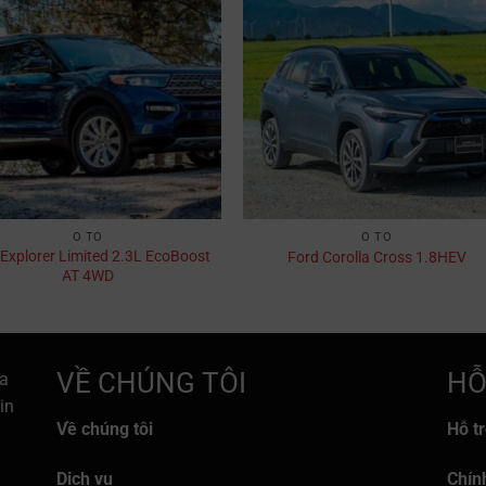
Ô TÔ
Ô TÔ
 Explorer Limited 2.3L EcoBoost
Ford Corolla Cross 1.8HEV​
AT 4WD
VỀ CHÚNG TÔI
HỖ
a
in
Về chúng tôi
Hỗ t
Dịch vụ
Chín