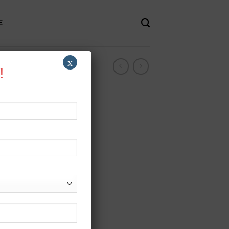
E
x
!
y