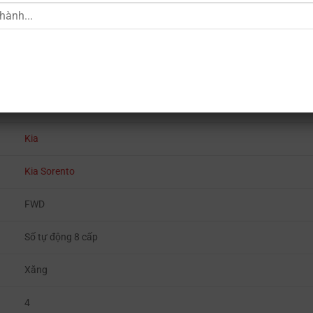
SUV
Kia
Kia Sorento
FWD
Số tự động 8 cấp
Xăng
4