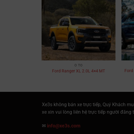
TÔ
Ô TÔ
Ford
S 2.0L 4×2 AT
Ford Ranger XL 2.0L 4×4 MT
Xe3s không bán xe trực tiếp, Quý Khách mu
xe xin vui lòng liên hệ trực tiếp người đăng t
✉
info@xe3s.com