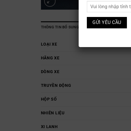
THÔNG TIN BỔ SUNG
LOẠI XE
HÃNG XE
DÒNG XE
TRUYỀN ĐỘNG
HỘP SỐ
NHIÊN LIỆU
XI LANH