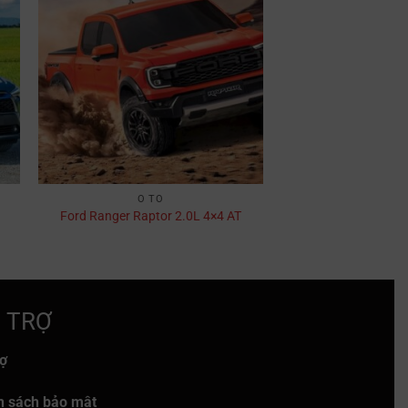
Ô TÔ
Ford Ranger Raptor 2.0L 4×4 AT
 TRỢ
rợ
h sách bảo mật