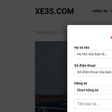
Bỏ
XE3S.COM
qua
HÃNG XE
nội
dung
TRANG CHỦ
»
Ô TÔ
»
KIA
»
KIA SOREN
Họ và tên
Số điện thoại
Hãng xe