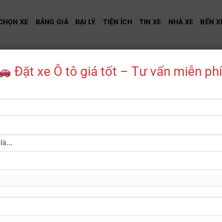
CHỌN XE
BẢNG GIÁ
ĐẠI LÝ
TIỆN ÍCH
TIN XE
NHÀ XE
BẾN X
TO LUXURY
Đặt xe Ô tô giá tốt – Tư vấn miễn phí
Kia Sorento Luxur
Mã sản phẩm:
XE3S-036
Danh mục:
Kia
,
Ô TÔ