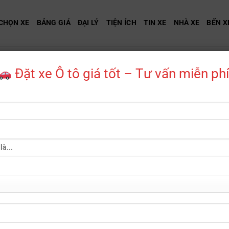
CHỌN XE
BẢNG GIÁ
ĐẠI LÝ
TIỆN ÍCH
TIN XE
NHÀ XE
BẾN X
ANGLER 4XE
Đặt xe Ô tô giá tốt – Tư vấn miễn phí
Jeep Wrangler 4x
Mã sản phẩm:
XE3S-139
Danh mục:
Jeep
,
Ô TÔ