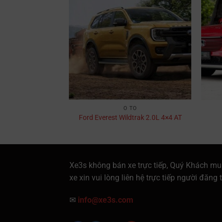
TÔ
Ô TÔ
.5L AT Titanium
Ford Everest Wildtrak 2.0L 4×4 AT
Xe3s không bán xe trực tiếp, Quý Khách mu
xe xin vui lòng liên hệ trực tiếp người đăng t
✉
info@xe3s.com