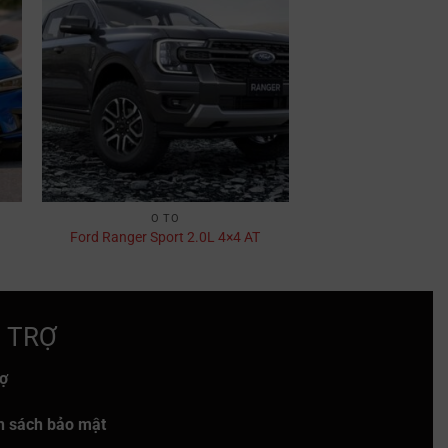
Ô TÔ
Ford Ranger Sport 2.0L 4×4 AT
 TRỢ
rợ
h sách bảo mật