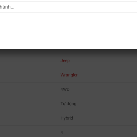
SUV
Jeep
Wrangler
4WD
Tự động
Hybrid
4