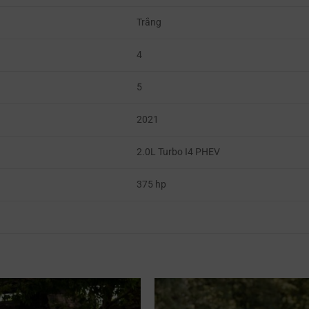
Trắng
4
5
2021
2.0L Turbo I4 PHEV
375 hp