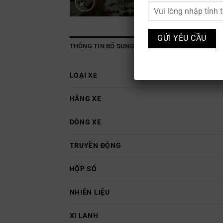
THÔNG TIN BỔ SUNG
LOẠI XE
HÃNG XE
DÒNG XE
TRUYỀN ĐỘNG
HỘP SỐ
NHIÊN LIỆU
XI LANH