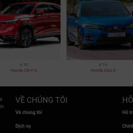
Ô TÔ
Ô TÔ
Honda CR-V G
Honda Civic E
VỀ CHÚNG TÔI
HỖ
a
in
Về chúng tôi
Hỗ t
Dịch vụ
Chín