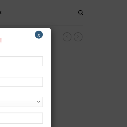
E
x
!
e