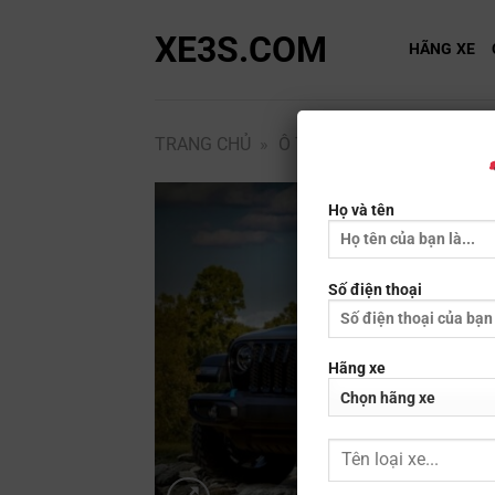
Bỏ
XE3S.COM
qua
HÃNG XE
nội
dung
TRANG CHỦ
»
Ô TÔ
»
JEEP
»
JEEP WR
Họ và tên
Số điện thoại
Hãng xe