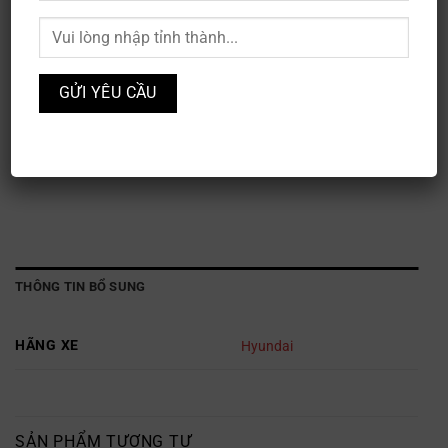
Hyundai Tucson
Mã sản phẩm:
XE3S-221
Danh mục:
HYUNDAI
,
Ô TÔ
,
XE SUV
Thương hiệu:
Thương hiệu Hyundai
THÔNG TIN BỔ SUNG
HÃNG XE
Hyundai
SẢN PHẨM TƯƠNG TỰ