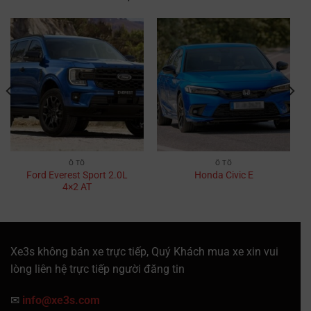
Ô TÔ
Ô TÔ
Ford Everest Sport 2.0L
Honda Civic E
4×2 AT
Xe3s không bán xe trực tiếp, Quý Khách mua xe xin vui
lòng liên hệ trực tiếp người đăng tin
✉
info@xe3s.com