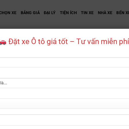
CHỌN XE
BẢNG GIÁ
ĐẠI LÝ
TIỆN ÍCH
TIN XE
NHÀ XE
BẾN X
Đặt xe Ô tô giá tốt – Tư vấn miễn phí
BMW i4
Mã sản phẩm:
XE3S-194
Danh mục:
BMW
,
Ô TÔ