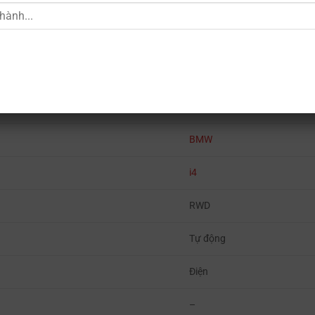
Sedan
BMW
i4
RWD
Tự động
Điện
–