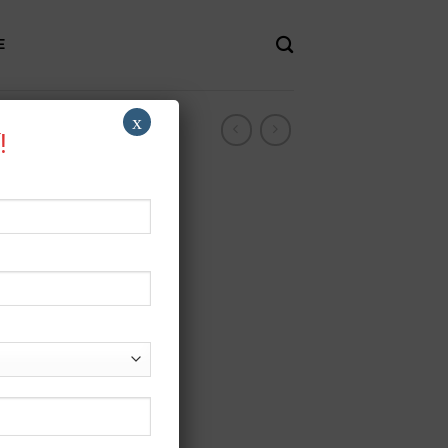
E
x
!