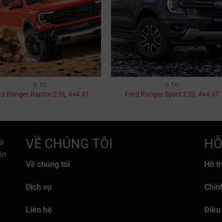
Ô TÔ
Ô TÔ
rd Ranger Raptor 2.0L 4×4 AT
Ford Ranger Sport 2.0L 4×4 AT
VỀ CHÚNG TÔI
HỖ
a
in
Về chúng tôi
Hỗ t
Dịch vụ
Chín
Liên hệ
Điều