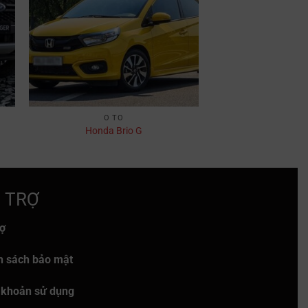
Ô TÔ
Honda Brio G
 TRỢ
rợ
h sách bảo mật
 khoản sử dụng