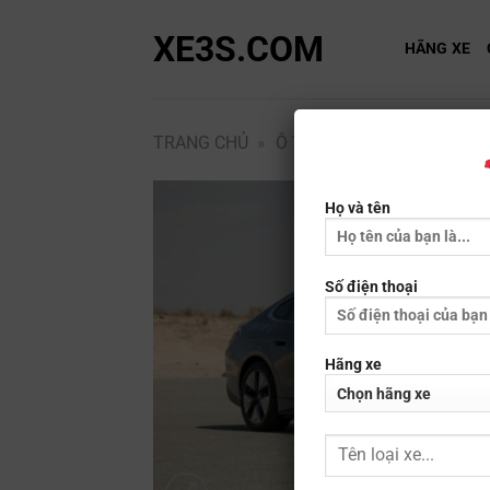
Bỏ
XE3S.COM
qua
HÃNG XE
nội
dung
TRANG CHỦ
»
Ô TÔ
»
BMW
»
BMW I4
Họ và tên
Số điện thoại
Hãng xe