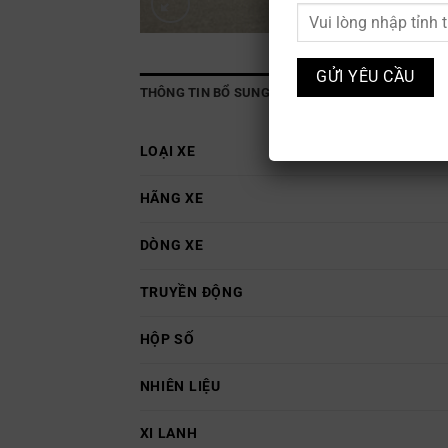
THÔNG TIN BỔ SUNG
LOẠI XE
HÃNG XE
DÒNG XE
TRUYỀN ĐỘNG
HỘP SỐ
NHIÊN LIỆU
XI LANH