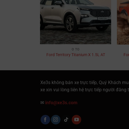
TÔ
Ô TÔ
CR-V E
Ford Territory Titanium X 1.5L AT
Fo
Xe3s không bán xe trực tiếp, Quý Khách mu
xe xin vui lòng liên hệ trực tiếp người đăng t
✉
info@xe3s.com