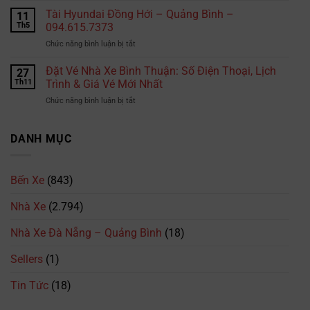
xe
Vé
Tài Hyundai Đồng Hới – Quảng Bình –
B2
11
Nhà
tại
Th5
094.615.7373
Xe
TPHCM
ở
Chức năng bình luận bị tắt
Phương
là
Tài
Trang:
bao
Hyundai
Đặt Vé Nhà Xe Bình Thuận: Số Điện Thoại, Lịch
Số
27
nhiêu?
Đồng
Điện
Th11
Trình & Giá Vé Mới Nhất
Cập
Hới
Thoại,
nhật
ở
Chức năng bình luận bị tắt
–
Lịch
mới
Đặt
Quảng
Trình
nhất
Vé
Bình
&
2026
Nhà
DANH MỤC
–
Giá
Xe
094.615.7373
Vé
Bình
Mới
Thuận:
Nhất
Bến Xe
(843)
Số
Điện
Nhà Xe
(2.794)
Thoại,
Lịch
Trình
Nhà Xe Đà Nẵng – Quảng Bình
(18)
&
Giá
Sellers
(1)
Vé
Mới
Tin Tức
(18)
Nhất