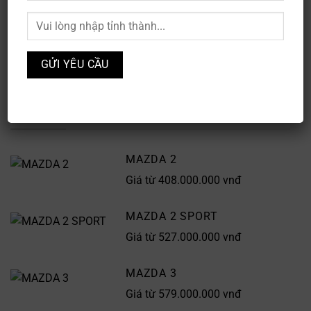
ƯU ĐÃI
BẢNG GIÁ
DÒNG XE
MAZDA 2
Giá từ 408.000.000 vnđ
MAZDA 2 SPORT
Giá từ 527.000.000 vnđ
MAZDA 3
Giá từ 579.000.000 vnđ