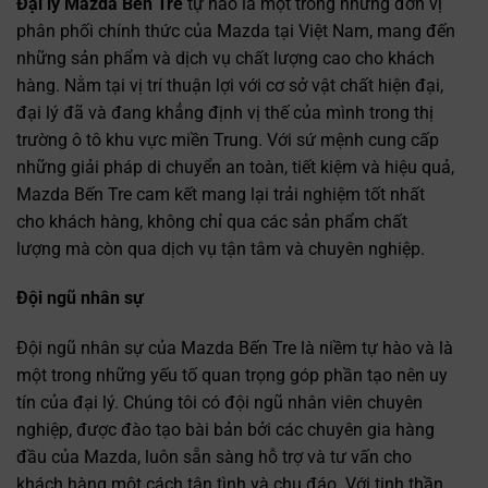
Đại lý Mazda Bến Tre
tự hào là một trong những đơn vị
phân phối chính thức của Mazda tại Việt Nam, mang đến
những sản phẩm và dịch vụ chất lượng cao cho khách
hàng. Nằm tại vị trí thuận lợi với cơ sở vật chất hiện đại,
đại lý đã và đang khẳng định vị thế của mình trong thị
trường ô tô khu vực miền Trung. Với sứ mệnh cung cấp
những giải pháp di chuyển an toàn, tiết kiệm và hiệu quả,
Mazda Bến Tre cam kết mang lại trải nghiệm tốt nhất
cho khách hàng, không chỉ qua các sản phẩm chất
lượng mà còn qua dịch vụ tận tâm và chuyên nghiệp.
Đội ngũ nhân sự
Đội ngũ nhân sự của Mazda Bến Tre là niềm tự hào và là
một trong những yếu tố quan trọng góp phần tạo nên uy
tín của đại lý. Chúng tôi có đội ngũ nhân viên chuyên
nghiệp, được đào tạo bài bản bởi các chuyên gia hàng
đầu của Mazda, luôn sẵn sàng hỗ trợ và tư vấn cho
khách hàng một cách tận tình và chu đáo. Với tinh thần