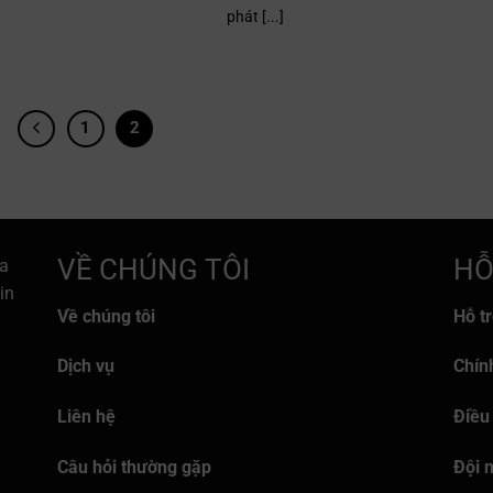
phát [...]
1
2
VỀ CHÚNG TÔI
HỖ
a
in
Về chúng tôi
Hỗ t
Dịch vụ
Chín
Liên hệ
Điều
Câu hỏi thường gặp
Đội 