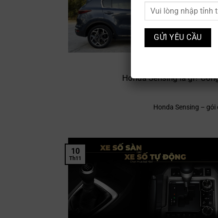
Honda Sensing là gì? Công
Honda Sensing – gói c
10
Th11