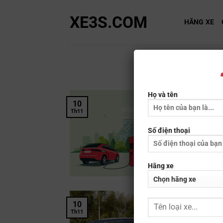
Bỏ
XE3S.COM
qua
HÃNG XE
nội
dung
Họ và tên
10
Th11
Số điện thoại
Hãng xe
10
Th11