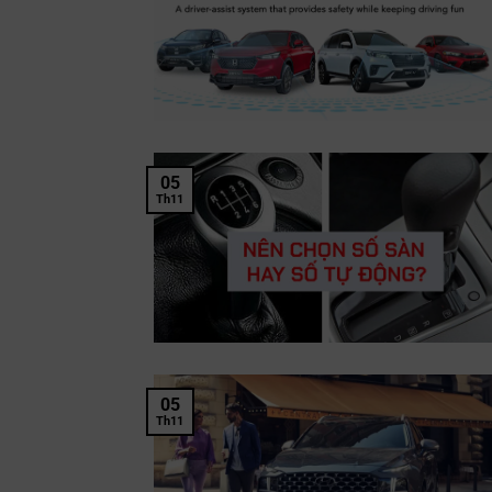
05
Th11
05
Th11