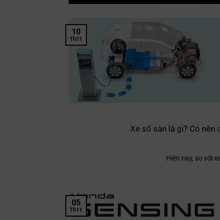
10
Th11
Xe số sàn là gì? Có nên
Hiện nay, so với xe
05
Th11