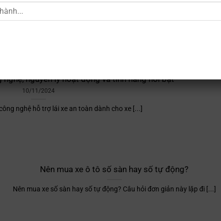
lường?
Chiều dài cơ sở của ô tô ảnh hưởng đến gần như mọi khía cạnh [...]
 nghệ, nguyên lý hoạt động và tính năng nổi bật
10/11/2024
ông nghệ hỗ trợ lái xe an toàn dành cho xe [...]
Nên mua xe ô tô số sàn hay số tự động?
Nên mua xe số sàn hay số tự động? Câu hỏi đơn giản này lặp đi [...]