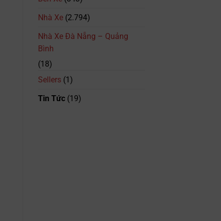
Bình
Giá
–
Vé
Nhà Xe
(2.794)
094.615.7373
Mới
Nhất
Nhà Xe Đà Nẵng – Quảng
Bình
(18)
Sellers
(1)
Tin Tức
(19)