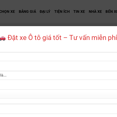
CHỌN XE
BẢNG GIÁ
ĐẠI LÝ
TIỆN ÍCH
TIN XE
NHÀ XE
BẾN X
LƯU TRỮ DANH MỤC:
TIN TỨC
Đặt xe Ô tô giá tốt – Tư vấn miễn phí
So sánh xe điện và xe xăng: Nên lựa chọn loại xe nào?
Mặc dù sự quan tâm đến xe điện đang tăng đều trong thời gian qua,
[...]
Chiều dài cơ sở xe ô tô là gì? Làm cách nào để đo