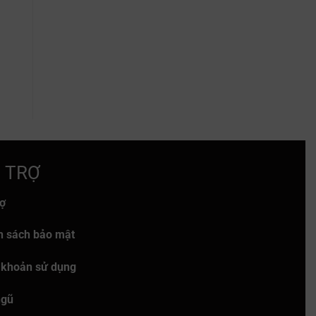
 TRỢ
rợ
h sách bảo mật
 khoản sử dụng
ngũ