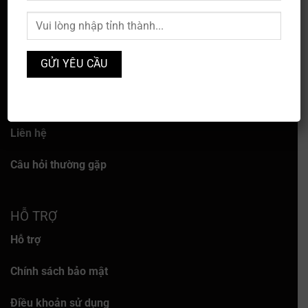
VỀ CHÚNG TÔI
Về chúng tôi
Dịch vụ
Liên hệ
Câu hỏi thường gặp
HỖ TRỢ
Hỗ trợ
Chính sách bảo mật
Điều khoản sử dụng