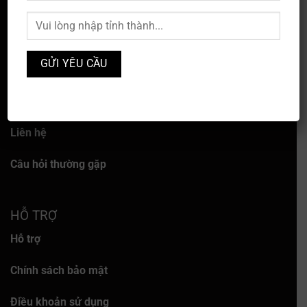
VỀ CHÚNG TÔI
Về chúng tôi
Dịch vụ
Liên hệ
Câu hỏi thường gặp
HỖ TRỢ
Hỗ trợ
Chính sách bảo mật
Điều khoản sử dụng