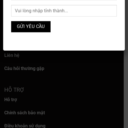
VỀ CHÚNG TÔI
Về chúng tôi
Dịch vụ
Liên hệ
Câu hỏi thường gặp
HỖ TRỢ
Hỗ trợ
Chính sách bảo mật
Điều khoản sử dụng