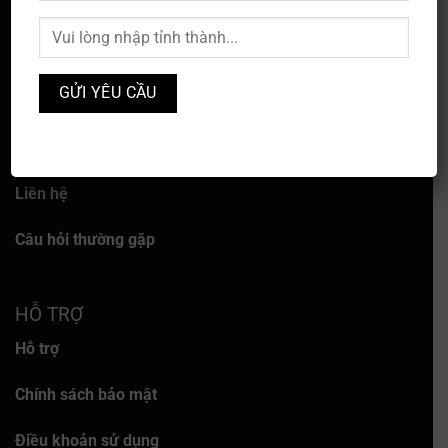
VỀ CHÚNG TÔI
Về chúng tôi
Dịch vụ
Liên hệ
Câu hỏi thường gặp
HỖ TRỢ
Hỗ trợ
Chính sách bảo mật
Điều khoản sử dụng