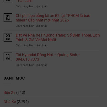
Thái Lan?
có
ở
Chức năng bình luận bị tắt
camera
Vì
phạt
sao
Chi phí học bằng lái xe B2 tại TPHCM là bao
nguội
01
chọn
không?
Th4
nhiêu? Cập nhật mới nhất 2026
Hiepphuocexpress.com
Những
ở
Chức năng bình luận bị tắt
gửi
đoạn
Chi
hàng
đường
phí
Đặt Vé Nhà Xe Phương Trang: Số Điện Thoại, Lịch
đi
23
tài
học
Thái
Th1
Trình & Giá Vé Mới Nhất
xế
bằng
Lan?
cần
ở
Chức năng bình luận bị tắt
lái
đặc
Đặt
xe
biệt
Vé
Tài Hyundai Đồng Hới – Quảng Bình –
B2
11
lưu
Nhà
tại
Th5
094.615.7373
ý
Xe
TPHCM
ở
Chức năng bình luận bị tắt
Phương
là
Tài
Trang:
bao
Hyundai
Số
nhiêu?
Đồng
DANH MỤC
Điện
Cập
Hới
Thoại,
nhật
–
Lịch
mới
Quảng
Trình
nhất
Bến Xe
(843)
Bình
&
2026
–
Giá
Nhà Xe
(2.794)
094.615.7373
Vé
Mới