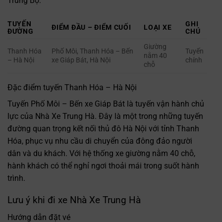
Trung Bộ:
TUYẾN
GHI
ĐIỂM ĐẦU – ĐIỂM CUỐI
LOẠI XE
ĐƯỜNG
CHÚ
Giường
Thanh Hóa
Phố Môi, Thanh Hóa – Bến
Tuyến
nằm 40
– Hà Nội
xe Giáp Bát, Hà Nội
chính
chỗ
Đặc điểm tuyến Thanh Hóa – Hà Nội
Tuyến Phố Môi – Bến xe Giáp Bát là tuyến vận hành chủ
lực của Nhà Xe Trung Hà. Đây là một trong những tuyến
đường quan trọng kết nối thủ đô Hà Nội với tỉnh Thanh
Hóa, phục vụ nhu cầu di chuyển của đông đảo người
dân và du khách. Với hệ thống xe giường nằm 40 chỗ,
hành khách có thể nghỉ ngơi thoải mái trong suốt hành
trình.
Lưu ý khi đi xe Nhà Xe Trung Hà
Hướng dẫn đặt vé