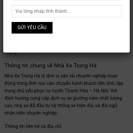
chuyên phục vụ tuyến Thanh Hóa – Hà Nội với hệ thống
xe giường nằm chất lượng cao. Với đội ngũ nhân viên
chu đáo, nhiệt tình và trang bị xe hiện đại, nhà xe đã
khẳng định vị thế trong lĩnh vực vận chuyển liên tỉnh.
Trung Hà đặc biệt nổi bật với dàn xe giường nằm 40 chỗ,
mang đến trải nghiệm di chuyển thoải mái cho hành
khách trên tuyến đường huyết mạch nối hai miền Bắc
Trung.
Thông tin chung về Nhà Xe Trung Hà
Nhà Xe Trung Hà là đơn vị vận tải chuyên nghiệp hoạt
động trong lĩnh vực vận chuyển hành khách liên tỉnh, tập
trung chủ yếu phục vụ tuyến Thanh Hóa – Hà Nội. Với
định hướng cung cấp dịch vụ xe giường nằm chất lượng
cao, nhà xe đã đầu tư hệ thống xe hiện đại và đội ngũ
nhân viên chuyên nghiệp.
Thông tin liên hệ và địa chỉ