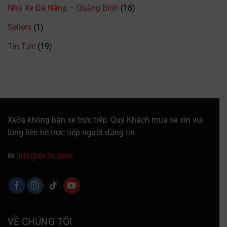
Nhà Xe Đà Nẵng – Quảng Bình
(18)
Nhất
Sellers
(1)
Tin Tức
(19)
Xe3s không bán xe trực tiếp, Quý Khách mua xe xin vui
lòng liên hệ trực tiếp người đăng tin
✉
info@xe3s.com
VỀ CHÚNG TÔI