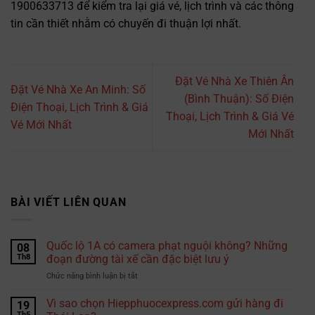
1900633713 để kiểm tra lại giá vé, lịch trình và các thông
tin cần thiết nhằm có chuyến đi thuận lợi nhất.
Đặt Vé Nhà Xe Thiên Ân
Đặt Vé Nhà Xe An Minh: Số
(Bình Thuận): Số Điện
Điện Thoại, Lịch Trình & Giá
Thoại, Lịch Trình & Giá Vé
Vé Mới Nhất
Mới Nhất
BÀI VIẾT LIÊN QUAN
Quốc lộ 1A có camera phạt nguội không? Những
08
Th8
đoạn đường tài xế cần đặc biệt lưu ý
ở
Chức năng bình luận bị tắt
Quốc
lộ
Vì sao chọn Hiepphuocexpress.com gửi hàng đi
19
1A
Th5