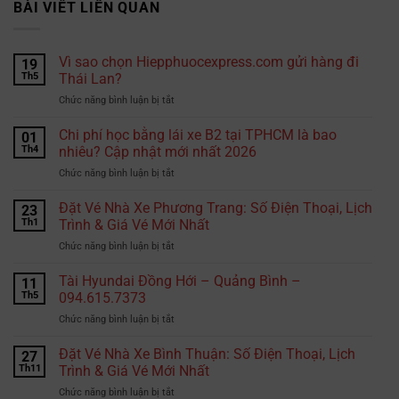
BÀI VIẾT LIÊN QUAN
Vì sao chọn Hiepphuocexpress.com gửi hàng đi
19
Th5
Thái Lan?
ở
Chức năng bình luận bị tắt
Vì
sao
Chi phí học bằng lái xe B2 tại TPHCM là bao
01
chọn
Th4
nhiêu? Cập nhật mới nhất 2026
Hiepphuocexpress.com
ở
Chức năng bình luận bị tắt
gửi
Chi
hàng
phí
Đặt Vé Nhà Xe Phương Trang: Số Điện Thoại, Lịch
đi
23
học
Thái
Th1
Trình & Giá Vé Mới Nhất
bằng
Lan?
ở
Chức năng bình luận bị tắt
lái
Đặt
xe
Vé
Tài Hyundai Đồng Hới – Quảng Bình –
B2
11
Nhà
tại
Th5
094.615.7373
Xe
TPHCM
ở
Chức năng bình luận bị tắt
Phương
là
Tài
Trang:
bao
Hyundai
Đặt Vé Nhà Xe Bình Thuận: Số Điện Thoại, Lịch
Số
27
nhiêu?
Đồng
Điện
Th11
Trình & Giá Vé Mới Nhất
Cập
Hới
Thoại,
nhật
ở
Chức năng bình luận bị tắt
–
Lịch