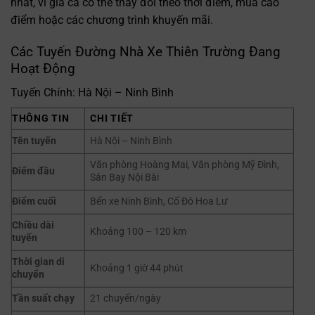
nhất, vì giá cả có thể thay đổi theo thời điểm, mùa cao
điểm hoặc các chương trình khuyến mãi.
Các Tuyến Đường Nhà Xe Thiên Trường Đang
Hoạt Động
Tuyến Chính: Hà Nội – Ninh Bình
THÔNG TIN
CHI TIẾT
Tên tuyến
Hà Nội – Ninh Bình
Văn phòng Hoàng Mai, Văn phòng Mỹ Đình,
Điểm đầu
Sân Bay Nội Bài
Điểm cuối
Bến xe Ninh Bình, Cố Đô Hoa Lư
Chiều dài
Khoảng 100 – 120 km
tuyến
Thời gian di
Khoảng 1 giờ 44 phút
chuyển
Tần suất chạy
21 chuyến/ngày