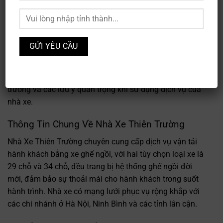
Nhà Xe Thiên Trường là một trong những nhà xe uy tín
hoạt động trên tuyến Hà Nội – Ninh Bình với hơn 15 năm
kinh nghiệm trong ngành vận tải hành khách. Với đội
ngũ chuyên nghiệp và xe cộ hiện đại, nhà xe cung cấp
dịch vụ vận chuyển chất lượng cao, phục vụ nhu cầu di
chuyển giữa Thủ đô và các tỉnh liên tỉnh. Bài viết này
cung cấp thông tin chi tiết về địa chỉ, số điện thoại, tuyến
đường và các lưu ý quan trọng khi sử dụng dịch vụ của
nhà xe.
Thông Tin Chung Về Nhà Xe Thiên Trường
Nhà Xe Thiên Trường chuyên cung cấp dịch vụ vận tải
hành khách bằng xe ghế ngồi, với hai tùy chọn loại xe là
29 chỗ và 34 chỗ, đều trang bị hệ thống ghế ngồi đời
mới, đảm bảo sự thoải mái cho hành khách trong suốt
hành trình. Nhà xe có mạng lưới phục vụ rộng khắp với
các chi nhánh ở Hà Nội, Ninh Bình và các tỉnh lân cận.