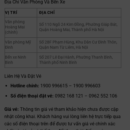
Địa Chỉ Văn Phòng Và Bến Xe
VỊ TRÍ
ĐỊA CHỈ
Văn phòng
Số 110 Ngõ 24 Kim Đồng, Phường Giáp Bát,
Hoàng Mai
Quận Hoàng Mai, Thành phố Hà Nội
(chính)
Văn phòng Mỹ
Số 28F Phạm Hùng, Khu Dân Cư Đình Thôn,
Đình
Quận Nam Từ Liêm, Hà Nội
Bến xe Ninh
Số 207 Lê Đại Hành, Phường Thanh Bình,
Bình
Thành phố Ninh Bình
Liên Hệ Và Đặt Vé
Hotline chính:
1900 996615 – 1900 996603
Số điện thoại đặt vé:
0982 168 121 – 0962 552 106
Giá vé:
Thông tin giá vé tham khảo hiện chưa được cập
nhật công khai. Khách hàng vui lòng liên hệ trực tiếp qua
các số điện thoại trên để được tư vấn giá vé chính xác