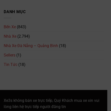
mới
Đặt
Quảng
Trình
nhất
Vé
Bình
&
2026
Nhà
DANH MỤC
–
Giá
Xe
094.615.7373
Vé
Bình
Mới
Thuận:
Nhất
Bến Xe
(843)
Số
Điện
Nhà Xe
(2.794)
Thoại,
Lịch
Trình
Nhà Xe Đà Nẵng – Quảng Bình
(18)
&
Giá
Sellers
(1)
Vé
Mới
Tin Tức
(18)
Nhất
Xe3s không bán xe trực tiếp, Quý Khách mua xe xin vui
lòng liên hệ trực tiếp người đăng tin