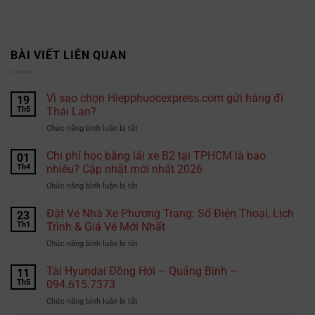
BÀI VIẾT LIÊN QUAN
Vì sao chọn Hiepphuocexpress.com gửi hàng đi
19
Th5
Thái Lan?
ở
Chức năng bình luận bị tắt
Vì
sao
Chi phí học bằng lái xe B2 tại TPHCM là bao
01
chọn
Th4
nhiêu? Cập nhật mới nhất 2026
Hiepphuocexpress.com
ở
Chức năng bình luận bị tắt
gửi
Chi
hàng
phí
Đặt Vé Nhà Xe Phương Trang: Số Điện Thoại, Lịch
đi
23
học
Thái
Th1
Trình & Giá Vé Mới Nhất
bằng
Lan?
ở
Chức năng bình luận bị tắt
lái
Đặt
xe
Vé
Tài Hyundai Đồng Hới – Quảng Bình –
B2
11
Nhà
tại
Th5
094.615.7373
Xe
TPHCM
ở
Chức năng bình luận bị tắt
Phương
là
Tài
Trang: