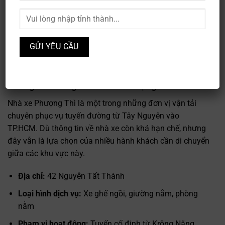
hoạt động trên các tuyến đường liên tỉnh, chuyên phục
vụ hành khách di chuyển từ Đắk Lắk đến TP.HCM. Với
địa chỉ tại 42 Nguyễn Tất Thành, nhà xe này cung cấp
đa dạng loại hình dịch vụ từ xe ghế ngồi, giường nằm
đến phòng nằm, đáp ứng nhu cầu di chuyển của nhiều
đối tượng khách hàng khác nhau trên tuyến cố định.
Thông tin chung về Nhà xe Phượng Thì
Nhà xe Phượng Thì là một trong những đơn vị vận tải
chuyên phục vụ tuyến đường từ Tây Nguyên vào
TP.HCM. Dù thông tin về nhà xe còn khá hạn chế, nhưng
đây vẫn là lựa chọn của nhiều hành khách cần di chuyển
giữa các khu vực này.
Địa chỉ:
42 Nguyễn Tất Thành
Loại hình dịch vụ:
Xe ghế ngồi, giường nằm, phòng
nằm
Phạm vi hoạt động:
Tuyến cố định từ Krông Năng