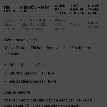
CHIỀU
THỜI
GIÁ VÉ
TÊN
ĐIỂM ĐẦU – ĐIỂM
DÀI
GIAN DI
THAM
TUYẾN
CUỐI
TUYẾN
CHUYỂN
KHẢO
Krông
Krông Năng (Đắk
Khoảng
Liên hệ
Năng –
Lắk) – Bến xe Miền
400-
7-8 giờ
nhà xe
TP.HCM
Đông (TP.HCM)
450km
Điểm đón trả khách
Nhà xe Phượng Thì hoạt động với các điểm đón trả
chính tại:
Krông Năng, tỉnh Đắk Lắk
Khu vực Sài Gòn – TP.HCM
Bến xe Miền Đông (TP.HCM)
Loại xe phục vụ
Nhà xe Phượng Thì cung cấp đa dạng các loại xe để
phục vụ nhu cầu khác nhau của hành khách: