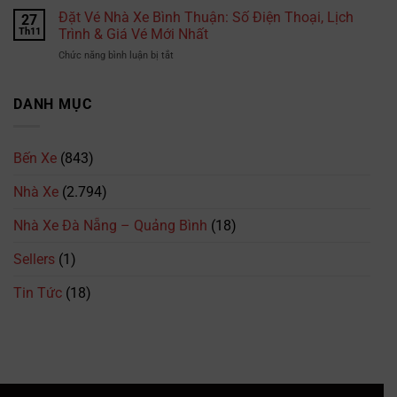
bao
Hyundai
Đặt Vé Nhà Xe Bình Thuận: Số Điện Thoại, Lịch
Số
27
nhiêu?
Đồng
Điện
Th11
Trình & Giá Vé Mới Nhất
Cập
Hới
Thoại,
nhật
ở
Chức năng bình luận bị tắt
–
Lịch
mới
Đặt
Quảng
Trình
nhất
Vé
Bình
&
2026
Nhà
DANH MỤC
–
Giá
Xe
094.615.7373
Vé
Bình
Mới
Thuận:
Nhất
Bến Xe
(843)
Số
Điện
Nhà Xe
(2.794)
Thoại,
Lịch
Trình
Nhà Xe Đà Nẵng – Quảng Bình
(18)
&
Giá
Sellers
(1)
Vé
Mới
Tin Tức
(18)
Nhất