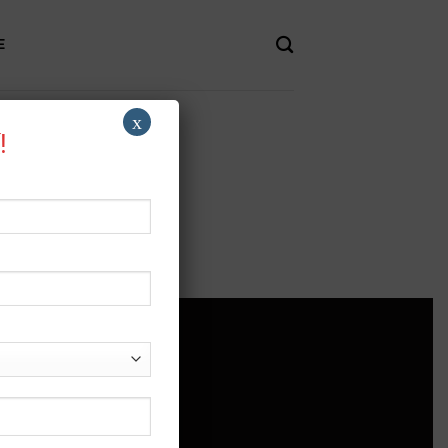
E
x
!
 TRỢ
rợ
h sách bảo mật