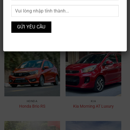
CHEVROLET
HONDA
Chevrolet Bolt EV
Honda Brio G
HONDA
KIA
Honda Brio RS
Kia Morning AT Luxury