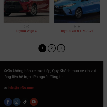
Ô TÔ
Ô TÔ
Toyota Wigo G
Toyota Yaris 1.5G CVT
1
2
Xe3s không bán xe trực tiếp, Quý Khách mua xe xin vui
lòng liên hệ trực tiếp người đăng tin
✉
info@xe3s.com