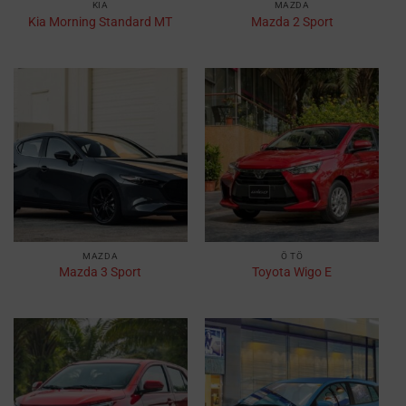
KIA
MAZDA
Kia Morning Standard MT
Mazda 2 Sport
MAZDA
Ô TÔ
Mazda 3 Sport
Toyota Wigo E