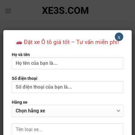
Bỏ
XE3S.COM
qua
nội
dung
Hatchback
x
Đặt xe Ô tô giá tốt – Tư vấn miễn phí!
TRANG CHỦ
»
SẢN PHẨM LOẠI XE
»
HATCHBACK
Họ và tên
LỌC
Số điện thoại
Hãng xe