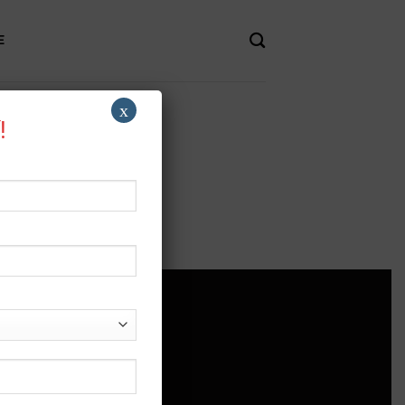
E
x
!
 TRỢ
rợ
h sách bảo mật